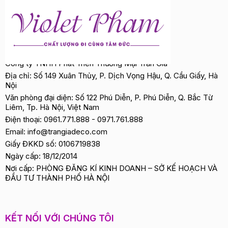
Công ty TNHH Phát Triển Thương Mại Trần Gia
Địa chỉ: Số 149 Xuân Thủy, P. Dịch Vọng Hậu, Q. Cầu Giấy, Hà
Nội
Văn phòng đại diện: Số 122 Phú Diễn, P. Phú Diễn, Q. Bắc Từ
Liêm, Tp. Hà Nội, Việt Nam
Điện thoại:
0961.771.888
-
0971.761.888
Email:
info@trangiadeco.com
Giấy ĐKKD số: 0106719838
Ngày cấp: 18/12/2014
Nơi cấp: PHÒNG ĐĂNG KÍ KINH DOANH – SỞ KẾ HOẠCH VÀ
ĐẦU TƯ THÀNH PHỐ HÀ NỘI
KẾT NỐI VỚI CHÚNG TÔI