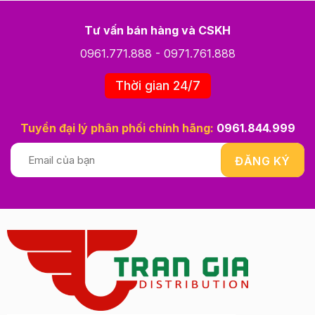
Tư vấn bán hàng và CSKH
0961.771.888
-
0971.761.888
Thời gian 24/7
Tuyển đại lý phân phối chính hãng:
0961.844.999