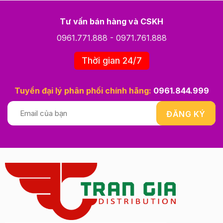
Tư vấn bán hàng và CSKH
0961.771.888
-
0971.761.888
Thời gian 24/7
Tuyển đại lý phân phối chính hãng:
0961.844.999