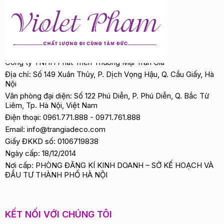
Công ty TNHH Phát Triển Thương Mại Trần Gia
Địa chỉ: Số 149 Xuân Thủy, P. Dịch Vọng Hậu, Q. Cầu Giấy, Hà
Nội
Văn phòng đại diện: Số 122 Phú Diễn, P. Phú Diễn, Q. Bắc Từ
Liêm, Tp. Hà Nội, Việt Nam
Điện thoại:
0961.771.888
-
0971.761.888
Email:
info@trangiadeco.com
Giấy ĐKKD số: 0106719838
Ngày cấp: 18/12/2014
Nơi cấp: PHÒNG ĐĂNG KÍ KINH DOANH – SỞ KẾ HOẠCH VÀ
ĐẦU TƯ THÀNH PHỐ HÀ NỘI
KẾT NỐI VỚI CHÚNG TÔI