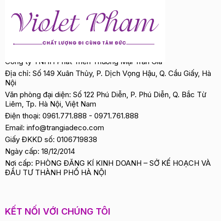
Công ty TNHH Phát Triển Thương Mại Trần Gia
Địa chỉ: Số 149 Xuân Thủy, P. Dịch Vọng Hậu, Q. Cầu Giấy, Hà
Nội
Văn phòng đại diện: Số 122 Phú Diễn, P. Phú Diễn, Q. Bắc Từ
Liêm, Tp. Hà Nội, Việt Nam
Điện thoại:
0961.771.888
-
0971.761.888
Email:
info@trangiadeco.com
Giấy ĐKKD số: 0106719838
Ngày cấp: 18/12/2014
Nơi cấp: PHÒNG ĐĂNG KÍ KINH DOANH – SỞ KẾ HOẠCH VÀ
ĐẦU TƯ THÀNH PHỐ HÀ NỘI
KẾT NỐI VỚI CHÚNG TÔI