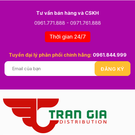
Tư vấn bán hàng và CSKH
0961.771.888
-
0971.761.888
Thời gian 24/7
Tuyển đại lý phân phối chính hãng:
0961.844.999