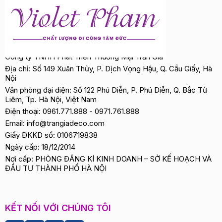
Công ty TNHH Phát Triển Thương Mại Trần Gia
Địa chỉ: Số 149 Xuân Thủy, P. Dịch Vọng Hậu, Q. Cầu Giấy, Hà
Nội
Văn phòng đại diện: Số 122 Phú Diễn, P. Phú Diễn, Q. Bắc Từ
Liêm, Tp. Hà Nội, Việt Nam
Điện thoại:
0961.771.888
-
0971.761.888
Email:
info@trangiadeco.com
Giấy ĐKKD số: 0106719838
Ngày cấp: 18/12/2014
Nơi cấp: PHÒNG ĐĂNG KÍ KINH DOANH – SỞ KẾ HOẠCH VÀ
ĐẦU TƯ THÀNH PHỐ HÀ NỘI
KẾT NỐI VỚI CHÚNG TÔI