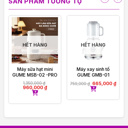
SẢN PHẨM TƯƠNG TỰ
HẾT HÀNG
HẾT HÀNG
Máy sữa hạt mini
Máy xay sinh tố
GUME MSB-02 -PRO
GUME GMB-01
1,350,000
₫
665,000
₫
759,000
₫
960,000
₫