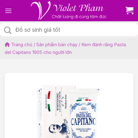
Skip
to
content
Tìm
kiếm:
Trang chủ
/
Sản phẩm bán chạy
/
Kem đánh răng Pasta
del Capitano 1905 cho người lớn