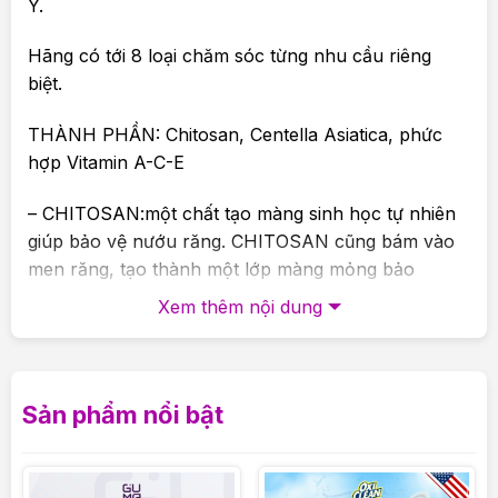
Ý.
Hãng có tới 8 loại chăm sóc từng nhu cầu riêng
biệt.
THÀNH PHẦN: Chitosan, Centella Asiatica, phức
hợp Vitamin A-C-E
– CHITOSAN:một chất tạo màng sinh học tự nhiên
giúp bảo vệ nướu răng. CHITOSAN cũng bám vào
men răng, tạo thành một lớp màng mỏng bảo
vệ chúng khỏi sự xâm nhập của vi khuẩn.
Xem thêm nội dung
– PHỨC HỢP VITAMIN A-C-E với tác dụng chống
oxy hóa góp phần duy trì sự phát triển tốt của
nướu.
Sản phẩm nổi bật
– CENTELLA ASIATICA với tác dụng làm mềm
nướu.