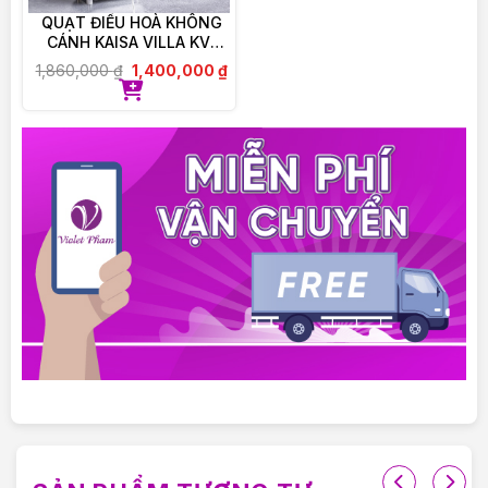
QUẠT ĐIỀU HOÀ KHÔNG
CÁNH KAISA VILLA KV-
QKC6622
1,860,000
₫
1,400,000
₫