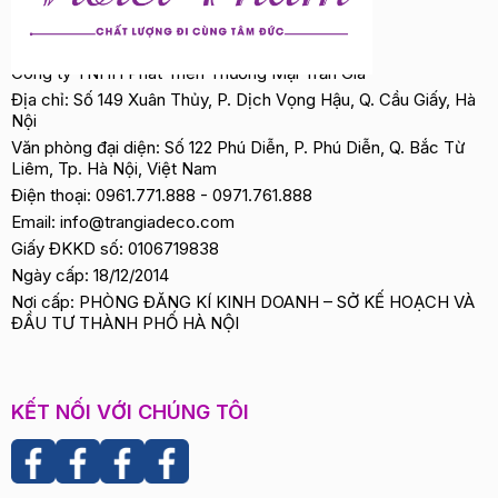
Chống nắng – Dưỡng trắng – Dưỡng ẩm – Chống
lão hóa – Trị & ngừa mụn
Công ty TNHH Phát Triển Thương Mại Trần Gia
Chiết xuất Măng Tre:
Địa chỉ: Số 149 Xuân Thủy, P. Dịch Vọng Hậu, Q. Cầu Giấy, Hà
Cung cấp nguồn dinh dưỡng dồi dào cùng đặc tính
Nội
chống viêm hiệu quả, giúp giảm đau, viêm và chữa
Văn phòng đại diện: Số 122 Phú Diễn, P. Phú Diễn, Q. Bắc Từ
lành các tổn thương trên bề mặt da nhanh chóng.
Liêm, Tp. Hà Nội, Việt Nam
Điện thoại:
0961.771.888
-
0971.761.888
Chiết xuất Rau Má:
Email:
info@trangiadeco.com
+ Điều trị mụn: Chứa Saponin như Axit Asiatic, Axit
Giấy ĐKKD số: 0106719838
brahmic có tác dụng kháng viêm, đẩy nhân mụn,
Ngày cấp: 18/12/2014
giảm sưng viêm thâm mụn. điều trị mụn.
Nơi cấp: PHÒNG ĐĂNG KÍ KINH DOANH – SỞ KẾ HOẠCH VÀ
ĐẦU TƯ THÀNH PHỐ HÀ NỘI
+ Chống lão hóa: Giàu chất Saponin Triterpenoid,
Beta caroten giúp làm căng, săn chắc da, chống lão
hóa.
+ Dưỡng ẩm: Trong rau má có chứa Saccharide
KẾT NỐI VỚI CHÚNG TÔI
giúp cải thiện tình trạng khô ráp, bong tróc và
saponin triterpenoid, steroid triterpenic, flavonoid,
hợp chất phenolic và các axit amin thiết yếu giúp