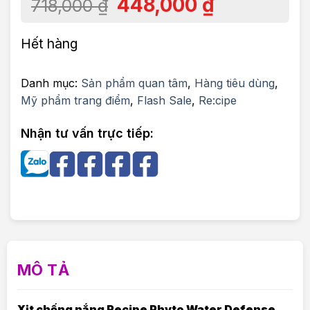
448,000
₫
718,000
₫
Hết hàng
Danh mục:
Sản phẩm quan tâm
,
Hàng tiêu dùng
,
Mỹ phẩm trang điểm
,
Flash Sale
,
Re:cipe
Nhận tư vấn trực tiếp:
MÔ TẢ
Xịt chống nắng Recipe Phyto Water Defense