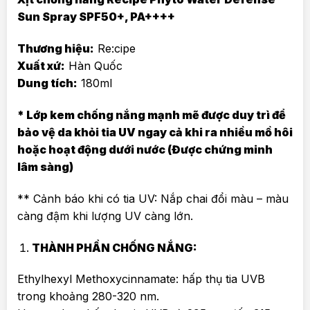
Sun Spray SPF50+, PA++++
Thương hiệu:
Re:cipe
Xuất xứ:
Hàn Quốc
Dung tích:
180ml
* Lớp kem chống nắng mạnh mẽ được duy trì để
bảo vệ da khỏi tia UV ngay cả khi ra nhiều mồ hôi
hoặc hoạt động dưới nước (Được chứng minh
lâm sàng)
** Cảnh báo khi có tia UV: Nắp chai đổi màu – màu
càng đậm khi lượng UV càng lớn.
THÀNH PHẦN CHỐNG NẮNG:
Ethylhexyl Methoxycinnamate: hấp thụ tia UVB
trong khoảng 280-320 nm.