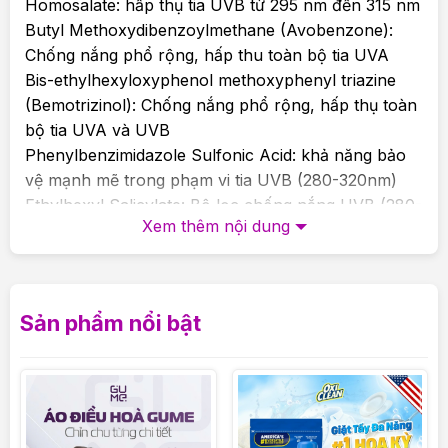
Homosalate: hấp thụ tia UVB từ 295 nm đến 315 nm
Butyl Methoxydibenzoylmethane (Avobenzone):
Chống nắng phổ rộng, hấp thu toàn bộ tia UVA
Bis-ethylhexyloxyphenol methoxyphenyl triazine
(Bemotrizinol): Chống nắng phổ rộng, hấp thụ toàn
bộ tia UVA và UVB
Phenylbenzimidazole Sulfonic Acid: khả năng bảo
vệ mạnh mẽ trong phạm vi tia UVB (280-320nm)
Ethylhexyl Salicylate: Bộ lọc chống nắng UVB (280-
Xem thêm nội dung
320nm)
** UVA (380-315 nm) – UVB (315-280 nm)
Công nghệ Phyto Screen Complex độc quyền
Sản phẩm nổi bật
với Chiết xuất Măng Tre – Rau Má – Bạch Quả:
Nuôi dưỡng và bảo vệ làn da toàn diện
Chiết xuất Măng Tre:
Cung cấp nguồn dinh dưỡng dồi dào cùng đặc tính
chống viêm hiệu quả, giúp giảm đau, viêm và chữa