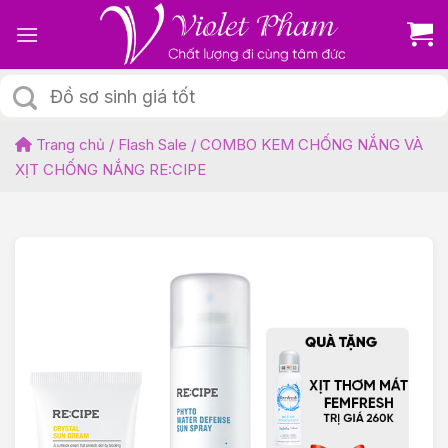
Skip
to
content
Tìm
kiếm:
Trang chủ
/
Flash Sale
/
COMBO KEM CHỐNG NẮNG VÀ
XỊT CHỐNG NẮNG RE:CIPE