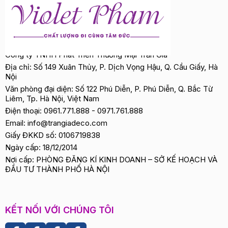
Công ty TNHH Phát Triển Thương Mại Trần Gia
Địa chỉ: Số 149 Xuân Thủy, P. Dịch Vọng Hậu, Q. Cầu Giấy, Hà
Nội
Văn phòng đại diện: Số 122 Phú Diễn, P. Phú Diễn, Q. Bắc Từ
Liêm, Tp. Hà Nội, Việt Nam
Điện thoại:
0961.771.888
-
0971.761.888
Email:
info@trangiadeco.com
Giấy ĐKKD số: 0106719838
Ngày cấp: 18/12/2014
Nơi cấp: PHÒNG ĐĂNG KÍ KINH DOANH – SỞ KẾ HOẠCH VÀ
ĐẦU TƯ THÀNH PHỐ HÀ NỘI
KẾT NỐI VỚI CHÚNG TÔI