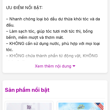
ƯU ĐIỂM NỔI BẬT:
– Nhanh chóng loại bỏ dầu dư thừa khỏi tóc và da
đầu.
– Làm sạch tóc, giúp tóc tươi mới tức thì, bồng
bềnh, mềm mượt và thơm mát.
– KHÔNG cần sử dụng nước, phù hợp với mọi loại
tóc.
– KHÔNG chứa thành phần từ động vật, KHÔNG
chứa Sulfate.
Xem thêm nội dung
– Được nhập khẩu trực tiếp nguyên hộp từ Anh
Quốc. Đảm bảo chất lượng,
XỊT GỘI KHÔ BATISTE ĐA DẠNG VỚI CÁC MÙI
Sản phẩm nổi bật
HƯƠNG:
1. Hương Cổ Điển Clean & Classic Original hương cổ
điển nguyên bản là sự hòa quyện hài hòa của