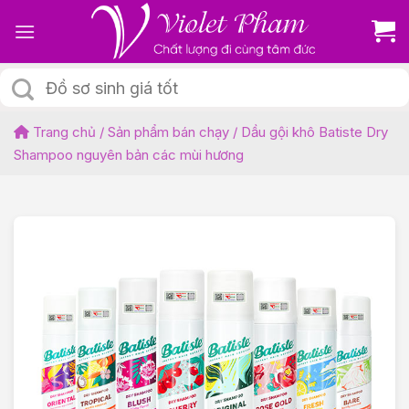
Skip
to
content
Tìm
kiếm:
Trang chủ
/
Sản phẩm bán chạy
/
Dầu gội khô Batiste Dry
Shampoo nguyên bản các mùi hương