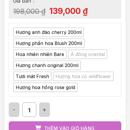
139,000
₫
198,000
₫
Hương anh đào cherry 200ml
Hương phấn hoa Blush 200ml
Hoa nhiên nhiên Bare
Á đông oriental
Hương chanh original 200ml
Tươi mát Fresh
Hương hoa cỏ wildflower
Hương hoa hồng rose gold
Dầu gội khô Batiste Dry Shampoo nguyên bản cá
THÊM VÀO GIỎ HÀNG