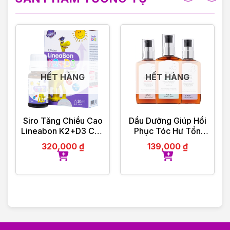
Bước 1: LẮC: Lắc mạnh bình xịt gội khô trước khi sử
dụng và giữa các lần xịt
Bước 2: XỊT: Tách tóc thành những lớp tóc có độ
dày vừa phải để bạn có thể xịt vào tận lớp chân tóc.
Giữ bình xịt cách xa chân tóc 20-30cm.
HẾT HÀNG
HẾT HÀNG
Bước 3: MÁT – XA: Việc xoa bóp sẽ làm kích hoạt
các thành tố để làm tăng tốc độ hấp thụ.
Siro Tăng Chiều Cao
Dầu Dưỡng Giúp Hồi
Bước 4: TẠO KIỂU: Dùng lược chải hoặc dùng tay
Lineabon K2+D3 Cho
Phục Tóc Hư Tổn
tạo kiểu, sử dụng máy là (hoặc máy uốn) để tạo
Bé 10ml
Raip R3 Argan Hair
320,000
₫
139,000
₫
Oil
kiểu cho mái tóc của bạn tùy vào nhu cầu nhé!
HƯỚNG DẪN BẢO QUẢN
Tránh ánh sáng mặt trời trực tiếp.
Tránh nơi có độ ẩm cao.
Bảo quản sản phẩm ở nơi thoáng mát, tránh nhiệt
độ cao hơn 30 độ C.