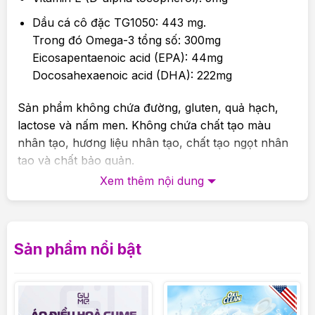
Dầu cá cô đặc TG1050: 443 mg.
Trong đó Omega-3 tổng số: 300mg
Eicosapentaenoic acid (EPA): 44mg
Docosahexaenoic acid (DHA): 222mg
Sản phẩm không chứa đường, gluten, quả hạch,
lactose và nấm men. Không chứa chất tạo màu
nhân tạo, hương liệu nhân tạo, chất tạo ngọt nhân
tạo và chất bảo quản.
Xem thêm nội dung
2. Công dụng
Neu Kid Multivitamin + Omega – 3 chứa 8 vitamin, 4
dưỡng chất thiết yếu cho bé phát triển toàn diện
Sản phẩm nổi bật
mỗi ngày, phòng ngừa thiếu hụt vi chất. Đặc biệt,
hàm lượng DHA cao (222mg) góp phần quan trọng
trong việc hình thành và phát triển trí não, nhận
thức và thị giác cho trẻ.