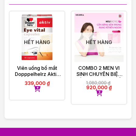
HẾT HÀNG
HẾT HÀNG
Viên uống bổ mắt
COMBO 2 MEN VI
Dopppelhelrz Aktiv
SINH CHUYÊN BIỆT
EYE VITAL
DÀNH CHO PHỤ NỮ
339,000
₫
1,080,000
₫
CAPSULES (30 viên)
NEUBIOTIC HER
920,000
₫