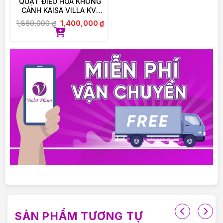
QUẠT ĐIỀU HOÀ KHÔNG
CÁNH KAISA VILLA KV-
QKC6622
1,860,000
₫
1,400,000
₫
SẢN PHẨM TƯƠNG TỰ