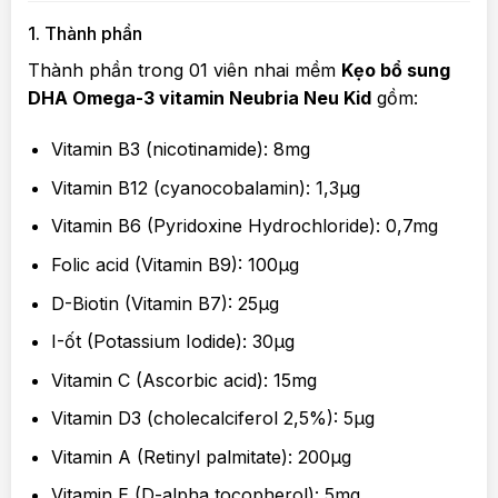
1. Thành phần
Thành phần trong 01 viên nhai mềm
Kẹo bổ sung
DHA Omega-3 vitamin Neubria Neu Kid
gồm:
Vitamin B3 (nicotinamide): 8mg
Vitamin B12 (cyanocobalamin): 1,3µg
Vitamin B6 (Pyridoxine Hydrochloride): 0,7mg
Folic acid (Vitamin B9): 100µg
D-Biotin (Vitamin B7): 25µg
I-ốt (Potassium Iodide): 30µg
Vitamin C (Ascorbic acid): 15mg
Vitamin D3 (cholecalciferol 2,5%): 5µg
Vitamin A (Retinyl palmitate): 200µg
Vitamin E (D-alpha tocopherol): 5mg