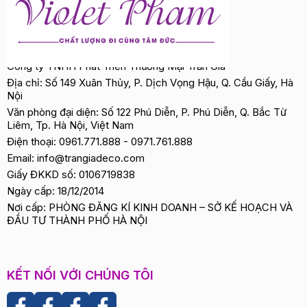
Công ty TNHH Phát Triển Thương Mại Trần Gia
Địa chỉ: Số 149 Xuân Thủy, P. Dịch Vọng Hậu, Q. Cầu Giấy, Hà
Nội
Văn phòng đại diện: Số 122 Phú Diễn, P. Phú Diễn, Q. Bắc Từ
Liêm, Tp. Hà Nội, Việt Nam
Điện thoại:
0961.771.888
-
0971.761.888
Email:
info@trangiadeco.com
Giấy ĐKKD số: 0106719838
Ngày cấp: 18/12/2014
Nơi cấp: PHÒNG ĐĂNG KÍ KINH DOANH – SỞ KẾ HOẠCH VÀ
ĐẦU TƯ THÀNH PHỐ HÀ NỘI
KẾT NỐI VỚI CHÚNG TÔI