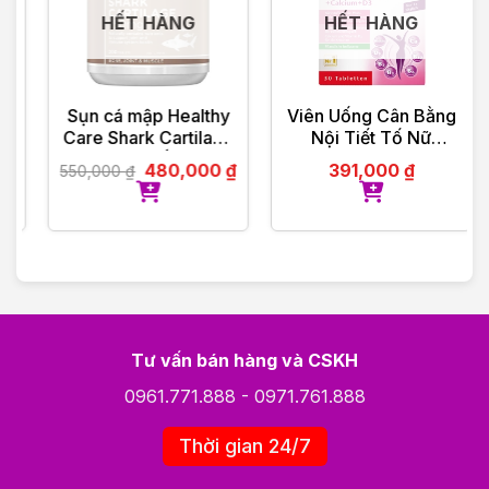
HẾT HÀNG
HẾT HÀNG
Sụn cá mập Healthy
Viên Uống Cân Bằng
Care Shark Cartilage
Nội Tiết Tố Nữ
750g của Úc 200
Doppel Herz Activ-
480,000
₫
391,000
₫
550,000
₫
viên
Meno
Tư vấn bán hàng và CSKH
0961.771.888
-
0971.761.888
Thời gian 24/7