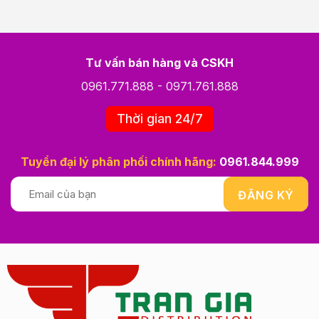
Tư vấn bán hàng và CSKH
0961.771.888
-
0971.761.888
Thời gian 24/7
Tuyển đại lý phân phối chính hãng:
0961.844.999