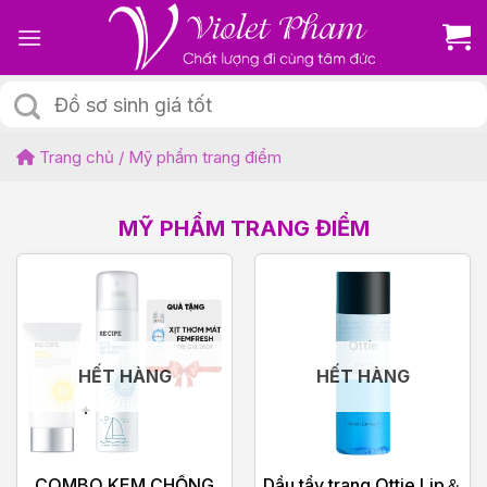
Skip
to
content
Tìm
kiếm:
Trang chủ
/
Mỹ phẩm trang điểm
MỸ PHẨM TRANG ĐIỂM
HẾT HÀNG
HẾT HÀNG
COMBO KEM CHỐNG
Dầu tẩy trang Ottie Lip＆