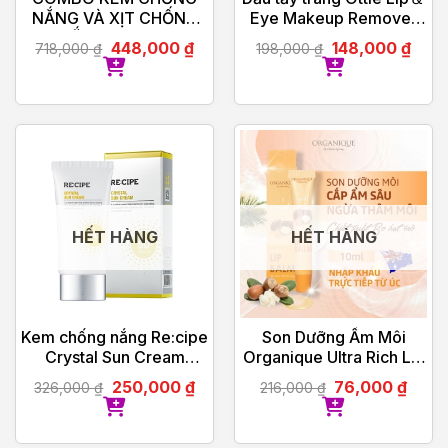
NẮNG VÀ XỊT CHỐNG
Eye Makeup Remover
NẮNG RE:CIPE
100ml
448,000
₫
148,000
₫
718,000
₫
198,000
₫
HẾT HÀNG
HẾT HÀNG
Kem chống nắng Re:cipe
Son Dưỡng Ẩm Môi
Crystal Sun Cream
Organique Ultra Rich Lip
SPF50+, PA++++ 50ml
Balm 10ml
250,000
₫
76,000
₫
326,000
₫
216,000
₫