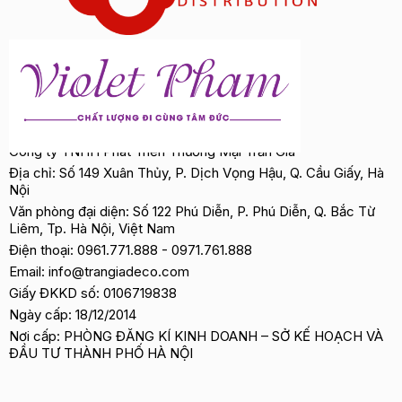
Công ty TNHH Phát Triển Thương Mại Trần Gia
Địa chỉ: Số 149 Xuân Thủy, P. Dịch Vọng Hậu, Q. Cầu Giấy, Hà
Nội
Văn phòng đại diện: Số 122 Phú Diễn, P. Phú Diễn, Q. Bắc Từ
Liêm, Tp. Hà Nội, Việt Nam
Điện thoại:
0961.771.888
-
0971.761.888
Email:
info@trangiadeco.com
Giấy ĐKKD số: 0106719838
Ngày cấp: 18/12/2014
Nơi cấp: PHÒNG ĐĂNG KÍ KINH DOANH – SỞ KẾ HOẠCH VÀ
ĐẦU TƯ THÀNH PHỐ HÀ NỘI