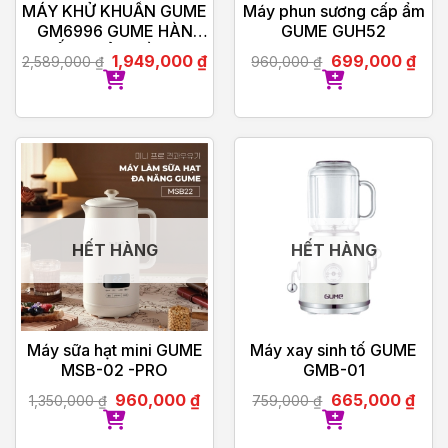
MÁY KHỬ KHUẨN GUME
Máy phun sương cấp ẩm
GM6996 GUME HÀN
GUME GUH52
QUỐC – BẢO HÀNH 12
1,949,000
₫
699,000
₫
2,589,000
₫
960,000
₫
THÁNG
HẾT HÀNG
HẾT HÀNG
Máy sữa hạt mini GUME
Máy xay sinh tố GUME
MSB-02 -PRO
GMB-01
960,000
₫
665,000
₫
1,350,000
₫
759,000
₫