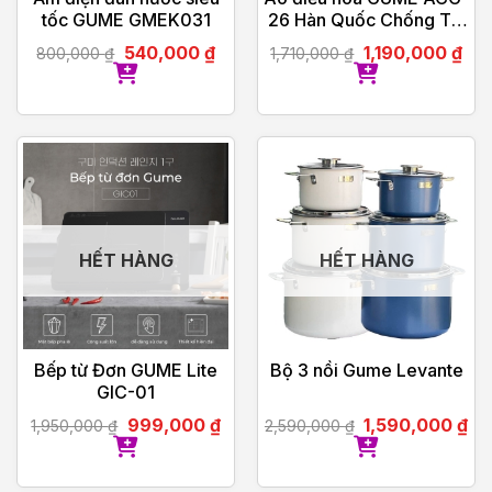
tốc GUME GMEK031
26 Hàn Quốc Chống Tia
UV – Bảo Hành Chính
540,000
₫
1,190,000
₫
800,000
₫
1,710,000
₫
Hãng 12 tháng
HẾT HÀNG
HẾT HÀNG
Bếp từ Đơn GUME Lite
Bộ 3 nồi Gume Levante
GIC-01
999,000
₫
1,590,000
₫
1,950,000
₫
2,590,000
₫