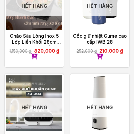
HẾT HÀNG
HẾT HÀNG
Chảo Sâu Lòng Inox 5
Cốc giữ nhiệt Gume cao
Lớp Liền Khối 28cm
cấp IWB 28
GUME Hàn Quốc
820,000
₫
210,000
₫
1,150,000
₫
252,000
₫
HẾT HÀNG
HẾT HÀNG