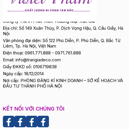
Công ty TNHH Phát Triển Thương Mại Trần Gia
Địa chỉ: Số 149 Xuân Thủy, P. Dịch Vọng Hậu, Q. Cầu Giấy, Hà
Nội
Văn phòng đại diện: Số 122 Phú Diễn, P. Phú Diễn, Q. Bắc Từ
Liêm, Tp. Hà Nội, Việt Nam
Điện thoại:
0961.771.888
-
0971.761.888
Email:
info@trangiadeco.com
Giấy ĐKKD số: 0106719838
Ngày cấp: 18/12/2014
Nơi cấp: PHÒNG ĐĂNG KÍ KINH DOANH – SỞ KẾ HOẠCH VÀ
ĐẦU TƯ THÀNH PHỐ HÀ NỘI
KẾT NỐI VỚI CHÚNG TÔI