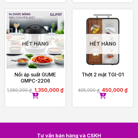
HẾT HÀNG
HẾT HÀNG
Nồi áp suất GUME
Thớt 2 mặt TGI-01
GMPC-2206
1,350,000
₫
450,000
₫
1,980,000
₫
495,000
₫
Tư vấn bán hàng và CSKH