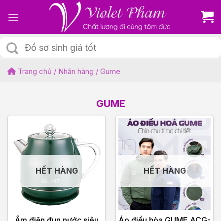
Skip
to
content
Tìm
kiếm:
Trang chủ
/
Nhãn hàng
/
Gume
GUME
HẾT HÀNG
HẾT HÀNG
Ấm điện đun nước siêu
Áo điều hòa GUME ACG-