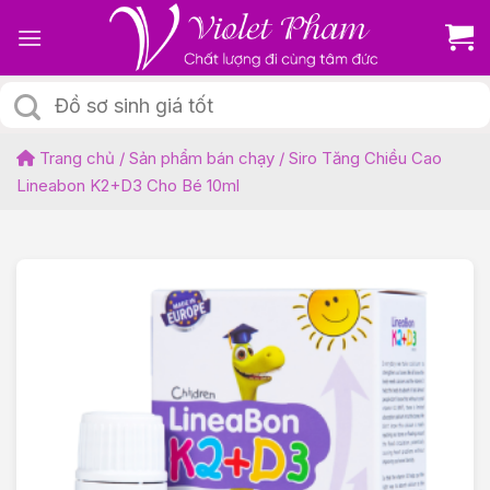
Skip
to
content
Tìm
kiếm:
Trang chủ
/
Sản phẩm bán chạy
/
Siro Tăng Chiều Cao
Lineabon K2+D3 Cho Bé 10ml