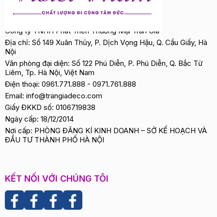
Công ty TNHH Phát Triển Thương Mại Trần Gia
Địa chỉ: Số 149 Xuân Thủy, P. Dịch Vọng Hậu, Q. Cầu Giấy, Hà
Nội
Văn phòng đại diện: Số 122 Phú Diễn, P. Phú Diễn, Q. Bắc Từ
Liêm, Tp. Hà Nội, Việt Nam
Điện thoại:
0961.771.888
-
0971.761.888
Email:
info@trangiadeco.com
Giấy ĐKKD số: 0106719838
Ngày cấp: 18/12/2014
Nơi cấp: PHÒNG ĐĂNG KÍ KINH DOANH – SỞ KẾ HOẠCH VÀ
ĐẦU TƯ THÀNH PHỐ HÀ NỘI
KẾT NỐI VỚI CHÚNG TÔI