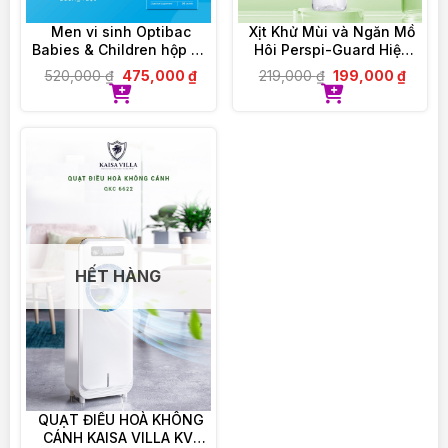
– Cam kết đổi trả, hoàn tiền nếu giao sai, nhầm,
thiếu sản phẩm
Men vi sinh Optibac
Xịt Khử Mùi và Ngăn Mồ
Babies & Children hộp 30
Hôi Perspi-Guard Hiệu
– Hỗ trợ tư vấn giải đáp thắc mắc 24/24
gói
Quả Tối Ưu 30ml
520,000
₫
475,000
₫
219,000
₫
199,000
₫
———————————
VIOLET PHAM – CHẤT LƯỢNG ĐI CÙNG TÂM
ĐỨC
HẾT HÀNG
QUẠT ĐIỀU HOÀ KHÔNG
CÁNH KAISA VILLA KV-