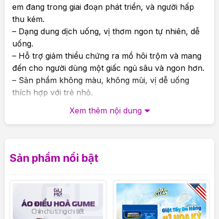
em đang trong giai đoạn phát triển, và người hấp
thu kém.
– Dạng dung dịch uống, vị thơm ngon tự nhiên, dễ
uống.
– Hỗ trợ giảm thiểu chứng ra mồ hôi trộm và mang
đến cho người dùng một giấc ngủ sâu và ngon hơn.
– Sản phẩm không màu, không mùi, vị dễ uống
thích hợp với trẻ nhỏ.
– Hỗ trợ tăng cường chiều cao và sự phát triển
Xem thêm nội dung
khỏe mạnh của hệ cơ xương khớp.
Thành phần dinh dưỡng trong Siro Lineabon
K2+D3
Sản phẩm nổi bật
Thành phần trong 0,2ml tương đương với 6 giọt siro
Lineabon:
– Vitamin K2 (MK-7): 22,5mcg
– Vitamin D3: 400 IU