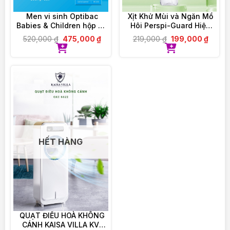
– Cam kết đổi trả, hoàn tiền nếu giao sai, nhầm,
thiếu sản phẩm
Men vi sinh Optibac
Xịt Khử Mùi và Ngăn Mồ
Babies & Children hộp 30
Hôi Perspi-Guard Hiệu
– Hỗ trợ tư vấn giải đáp thắc mắc 24/24
gói
Quả Tối Ưu 30ml
520,000
₫
475,000
₫
219,000
₫
199,000
₫
———————————
VIOLET PHAM – CHẤT LƯỢNG ĐI CÙNG TÂM
ĐỨC
HẾT HÀNG
QUẠT ĐIỀU HOÀ KHÔNG
CÁNH KAISA VILLA KV-