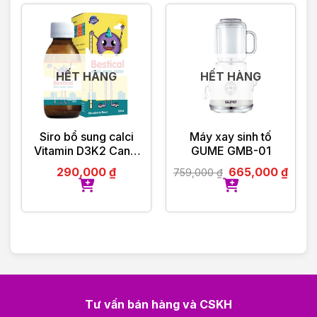
HẾT HÀNG
HẾT HÀNG
Siro bổ sung calci
Máy xay sinh tố
Vitamin D3K2 Canxi
GUME GMB-01
cho bé Bestical
290,000
₫
665,000
₫
759,000
₫
120ml
Tư vấn bán hàng và CSKH