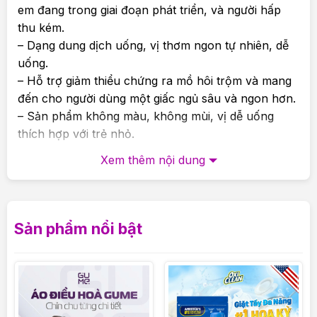
em đang trong giai đoạn phát triển, và người hấp
thu kém.
– Dạng dung dịch uống, vị thơm ngon tự nhiên, dễ
uống.
– Hỗ trợ giảm thiểu chứng ra mồ hôi trộm và mang
đến cho người dùng một giấc ngủ sâu và ngon hơn.
– Sản phẩm không màu, không mùi, vị dễ uống
thích hợp với trẻ nhỏ.
– Hỗ trợ tăng cường chiều cao và sự phát triển
Xem thêm nội dung
khỏe mạnh của hệ cơ xương khớp.
Thành phần dinh dưỡng trong Siro Lineabon
K2+D3
Sản phẩm nổi bật
Thành phần trong 0,2ml tương đương với 6 giọt siro
Lineabon:
– Vitamin K2 (MK-7): 22,5mcg
– Vitamin D3: 400 IU