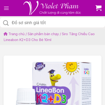
Skip
to
content
Tìm
kiếm:
Trang chủ
/
Sản phẩm bán chạy
/
Siro Tăng Chiều Cao
Lineabon K2+D3 Cho Bé 10ml