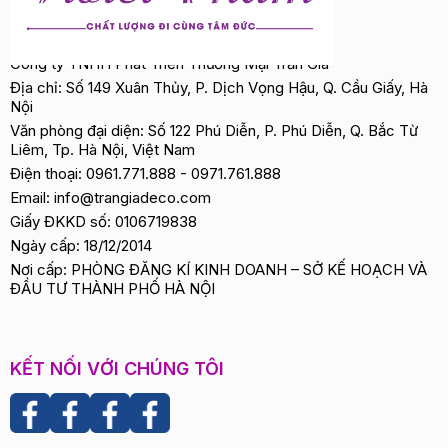
Công ty TNHH Phát Triển Thương Mại Trần Gia
Địa chỉ: Số 149 Xuân Thủy, P. Dịch Vọng Hậu, Q. Cầu Giấy, Hà
Nội
Văn phòng đại diện: Số 122 Phú Diễn, P. Phú Diễn, Q. Bắc Từ
Liêm, Tp. Hà Nội, Việt Nam
Điện thoại:
0961.771.888
-
0971.761.888
Email:
info@trangiadeco.com
Giấy ĐKKD số: 0106719838
Ngày cấp: 18/12/2014
Nơi cấp: PHÒNG ĐĂNG KÍ KINH DOANH – SỞ KẾ HOẠCH VÀ
ĐẦU TƯ THÀNH PHỐ HÀ NỘI
KẾT NỐI VỚI CHÚNG TÔI