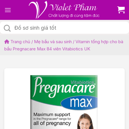
Skip
to
content
Tìm
kiếm:
Trang chủ
/
Mẹ bầu và sau sinh
/
Vitamin tổng hợp cho bà
bầu Pregnacare Max 84 viên Vitabiotics UK