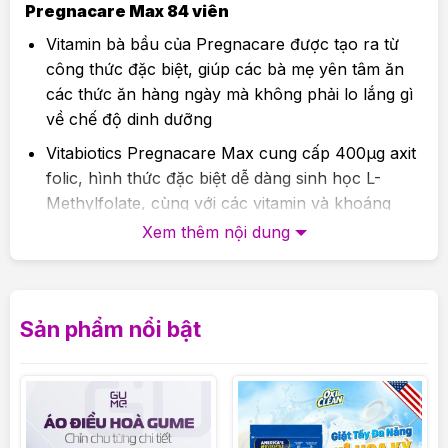
Pregnacare Max 84 viên
Vitamin bà bầu của Pregnacare được tạo ra từ
công thức đặc biệt, giúp các bà mẹ yên tâm ăn
các thức ăn hàng ngày mà không phải lo lắng gì
về chế độ dinh dưỡng
Vitabiotics Pregnacare Max cung cấp 400μg axit
folic, hình thức đặc biệt dễ dàng sinh học L-
Methylfolate, cùng với các vitamin và khoáng
chất thiết yếu khác, bao gồm cả 10μg Vitamin D,
Xem thêm nội dung
canxi 500mg,
Với 300mg DHA và dầu cá chất lượng cao được
chiết xuất từ cá hồi Nauy (
thành phần vượt trội
Sản phẩm nổi bật
mà nhiều dòng vitamin tổng hợp không có)
Giúp làm giảm các triệu chứng ốm nghén trong 3
tháng đầu thai kỳ như: hoa mắt, buồn nôn,
chóng mặt, mệt mỏi.
..