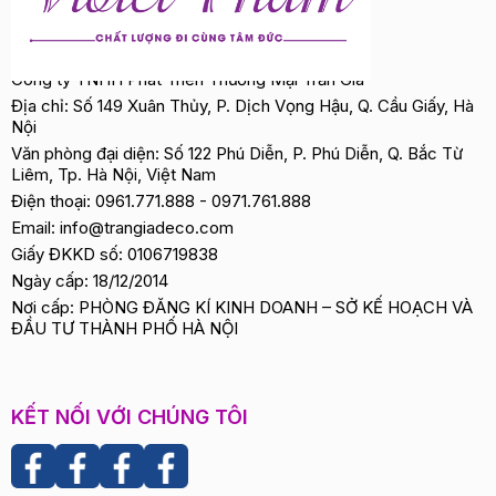
Công ty TNHH Phát Triển Thương Mại Trần Gia
Địa chỉ: Số 149 Xuân Thủy, P. Dịch Vọng Hậu, Q. Cầu Giấy, Hà
Nội
Văn phòng đại diện: Số 122 Phú Diễn, P. Phú Diễn, Q. Bắc Từ
Liêm, Tp. Hà Nội, Việt Nam
Điện thoại:
0961.771.888
-
0971.761.888
Email:
info@trangiadeco.com
Giấy ĐKKD số: 0106719838
Ngày cấp: 18/12/2014
Nơi cấp: PHÒNG ĐĂNG KÍ KINH DOANH – SỞ KẾ HOẠCH VÀ
ĐẦU TƯ THÀNH PHỐ HÀ NỘI
KẾT NỐI VỚI CHÚNG TÔI