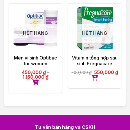
HẾT HÀNG
HẾT HÀNG
Men vi sinh Optibac
Vitamin tổng hợp sau
for women
sinh Pregnacare
Breast-feeding 84
450,000
₫
550,000
₫
700,000
₫
–
viên Vitabiotics UK
1,150,000
₫
Tư vấn bán hàng và CSKH