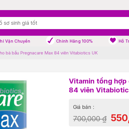
Phí Vận Chuyển
Chính Hãng 100%
Hỗ T
cho bà bầu Pregnacare Max 84 viên Vitabiotics UK
Vitamin tổng hợp
84 viên Vitabioti
550
700,000
₫