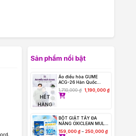
Sản phẩm nổi bật
Áo điều hòa GUME
ACG-26 Hàn Quốc
Chống Tia UV – Bảo
1,710,000
₫
1,190,000
₫
Hành Chính Hãng 12
HẾT
tháng
HÀNG
BỘT GIẶT TẨY ĐA
NĂNG OXICLEAN MULTI
– PURPOSE STAIN
159,000
₫
–
250,000
₫
ord,
REMOVER