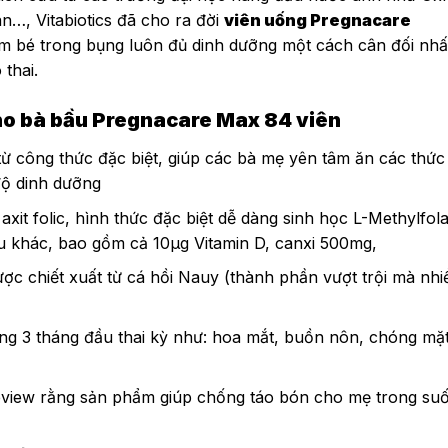
…, Vitabiotics đã cho ra đời
viên uống Pregnacare
m bé trong bụng luôn đủ dinh dưỡng một cách cân đối nhấ
 thai.
ho bà bầu Pregnacare Max 84 viên
từ công thức đặc biệt, giúp các bà mẹ yên tâm ăn các thức
độ dinh dưỡng
it folic, hình thức đặc biệt dễ dàng sinh học L-Methylfola
ếu khác, bao gồm cả 10μg Vitamin D, canxi 500mg,
c chiết xuất từ cá hồi Nauy (
thành phần vượt trội mà nhi
ng 3 tháng đầu thai kỳ như: hoa mắt, buồn nôn, chóng mặ
iew rằng sản phẩm giúp chống táo bón cho mẹ trong suốt