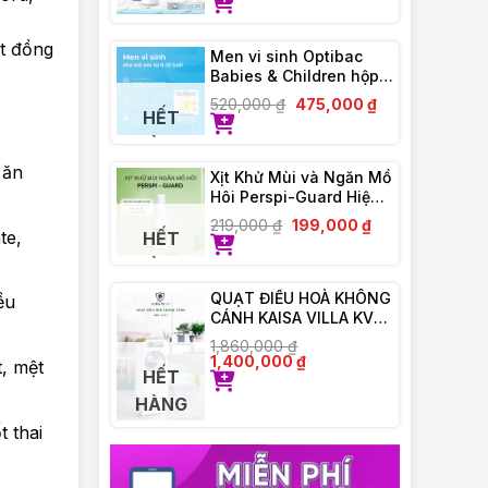
t đồng
Men vi sinh Optibac
Babies & Children hộp
30 gói
520,000
₫
475,000
₫
HẾT
HÀNG
 ăn
Xịt Khử Mùi và Ngăn Mồ
Hôi Perspi-Guard Hiệu
Quả Tối Ưu 30ml
219,000
₫
199,000
₫
te,
HẾT
HÀNG
QUẠT ĐIỀU HOÀ KHÔNG
ều
CÁNH KAISA VILLA KV-
QKC6622
1,860,000
₫
1,400,000
₫
t, mệt
HẾT
HÀNG
 thai