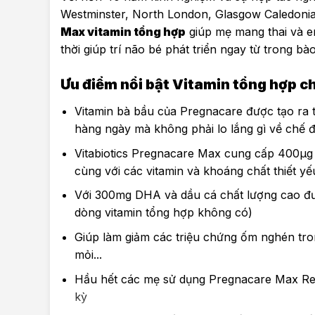
Westminster, North London, Glasgow Caledonian
Max vitamin tổng hợp
giúp mẹ mang thai và e
thời giúp trí não bé phát triển ngay từ trong bào
Ưu điểm nổi bật Vitamin tổng hợp c
Vitamin bà bầu của Pregnacare được tạo ra 
hàng ngày mà không phải lo lắng gì về chế 
Vitabiotics Pregnacare Max cung cấp 400μg ax
cùng với các vitamin và khoáng chất thiết y
Với 300mg DHA và dầu cá chất lượng cao đượ
dòng vitamin tổng hợp không có)
Giúp làm giảm các triệu chứng ốm nghén tro
mỏi.
..
Hầu hết các mẹ sử dụng Pregnacare Max Rev
kỳ