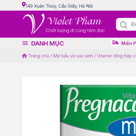
Skip
149 Xuân Thủy, Cầu Giấy, Hà Nội
to
content
Tìm
kiếm:
DANH MỤC
Miễn 
Trang chủ
/
Mẹ bầu và sau sinh
/
Vitamin tổng hợp 