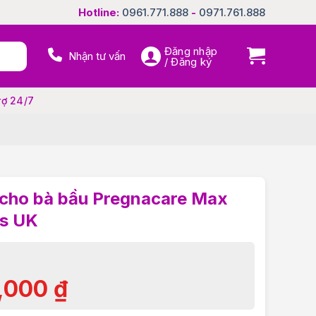
Hotline:
0961.771.888
-
0971.761.888
Đăng nhập
Nhận tư vấn
/ Đăng ký
rợ 24/7
 cho bà bầu Pregnacare Max
cs UK
,000
₫