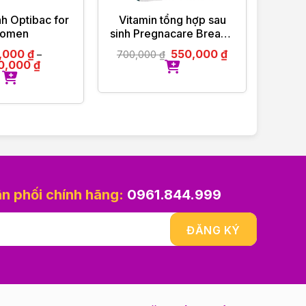
nh Optibac for
Vitamin tổng hợp sau
Viên
omen
sinh Pregnacare Breast-
nhiên
feeding 84 viên
,000
₫
550,000
₫
–
700,000
₫
700,
Vitabiotics UK
50,000
₫
ng thai
ân phối chính hãng:
0961.844.999