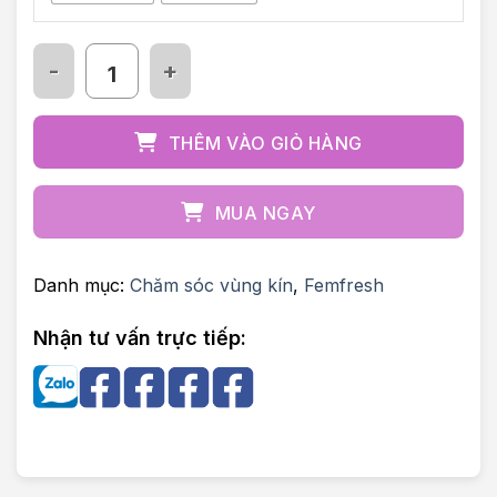
Xịt thơm mát vùng kín cao cấp Femfresh số lượn
THÊM VÀO GIỎ HÀNG
MUA NGAY
Danh mục:
Chăm sóc vùng kín
,
Femfresh
Nhận tư vấn trực tiếp: