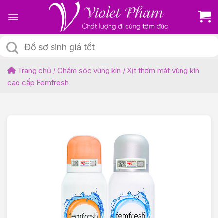
Skip
to
content
Tìm
kiếm:
Trang chủ
/
Chăm sóc vùng kín
/
Xịt thơm mát vùng kín
cao cấp Femfresh