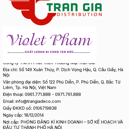
———————————
VIOLET PHAM – CHẤT LƯỢNG ĐI CÙNG TÂM
ĐỨC
Công ty TNHH Phát Triển Thương Mại Trần Gia
Địa chỉ: Số 149 Xuân Thủy, P. Dịch Vọng Hậu, Q. Cầu Giấy, Hà
Nội
Văn phòng đại diện: Số 122 Phú Diễn, P. Phú Diễn, Q. Bắc Từ
Liêm, Tp. Hà Nội, Việt Nam
Điện thoại:
0961.771.888
-
0971.761.888
Email:
info@trangiadeco.com
Giấy ĐKKD số: 0106719838
Ngày cấp: 18/12/2014
Nơi cấp: PHÒNG ĐĂNG KÍ KINH DOANH – SỞ KẾ HOẠCH VÀ
ĐẦU TƯ THÀNH PHỐ HÀ NỘI