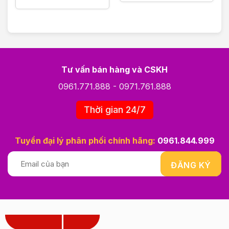
Bảo quản và cảnh báo
Bảo quản nơi khô ráo thoáng mát.
Tránh ánh nắng trực tiếp mặt trời
Không để nơi quá 50 độ C/ 122 Độ F
Tư vấn bán hàng và CSKH
Không để tiếp xúc với nguồn nhiệt
0961.771.888
-
0971.761.888
Không tiếp xúc với nguồn lửa có thể gây cháy.
Thời gian 24/7
Tránh xa tầm tay trẻ em.
Tuyển đại lý phân phối chính hãng:
0961.844.999
———————————–
VIOLET PHAM CAM KẾT:
– 100% Chính hãng, được ủy quyền phân phối trực
tiếp.
– Cam kết đổi trả, hoàn tiền nếu giao sai, nhầm,
thiếu sản phẩm
– Hỗ trợ tư vấn giải đáp thắc mắc 24/24