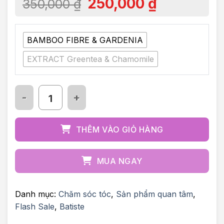
250,000
₫
350,000
₫
BAMBOO FIBRE & GARDENIA
EXTRACT Greentea & Chamomile
Dầu gội khô Batiste 100% thiên nhiên số lượng
THÊM VÀO GIỎ HÀNG
MUA NGAY
Danh mục:
Chăm sóc tóc
,
Sản phẩm quan tâm
,
Flash Sale
,
Batiste