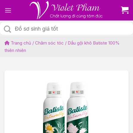
Skip
to
content
Tìm
kiếm:
Trang chủ
/
Chăm sóc tóc
/
Dầu gội khô Batiste 100%
thiên nhiên