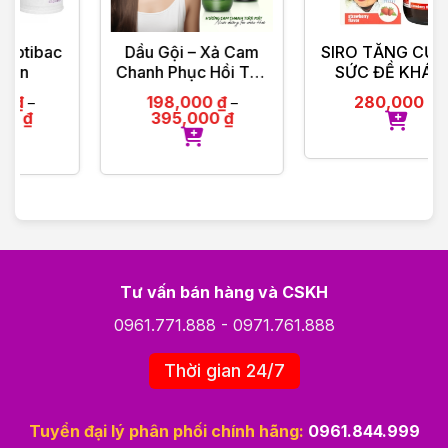
Dầu Gội – Xả Cam
SIRO TĂNG CƯỜNG
Chanh Phục Hồi Tóc
SỨC ĐỀ KHÁNG
Organique Rose
IMMUNITY HARTUS
198,000
₫
280,000
₫
–
Repairing Shampoo
150ML
395,000
₫
Ladies 500ml
Tư vấn bán hàng và CSKH
0961.771.888
-
0971.761.888
Thời gian 24/7
Tuyển đại lý phân phối chính hãng:
0961.844.999