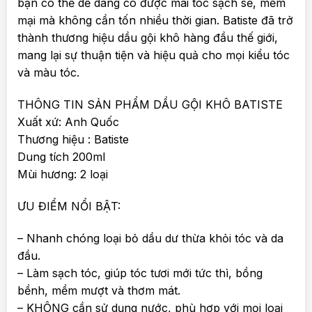
bạn có thể dễ dàng có được mái tóc sạch sẽ, mềm
mại mà không cần tốn nhiều thời gian. Batiste đã trở
thành thương hiệu dầu gội khô hàng đầu thế giới,
mang lại sự thuận tiện và hiệu quả cho mọi kiểu tóc
và màu tóc.
THÔNG TIN SẢN PHẨM DẦU GỘI KHÔ BATISTE
Xuất xứ: Anh Quốc
Thương hiệu : Batiste
Dung tích 200ml
Mùi hương: 2 loại
ƯU ĐIỂM NỔI BẬT:
– Nhanh chóng loại bỏ dầu dư thừa khỏi tóc và da
đầu.
– Làm sạch tóc, giúp tóc tươi mới tức thì, bồng
bềnh, mềm mượt và thơm mát.
– KHÔNG cần sử dụng nước, phù hợp với mọi loại