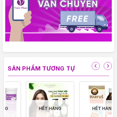
SẢN PHẨM TƯƠNG TỰ
HẾT HÀNG
HẾT HÀNG