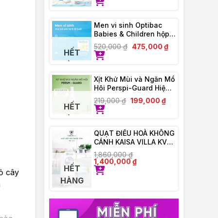
Men vi sinh Optibac
Babies & Children hộp
30 gói
520,000
₫
475,000
₫
HẾT
HÀNG
Xịt Khử Mùi và Ngăn Mồ
Hôi Perspi-Guard Hiệu
Quả Tối Ưu 30ml
219,000
₫
199,000
₫
HẾT
HÀNG
QUẠT ĐIỀU HOÀ KHÔNG
CÁNH KAISA VILLA KV-
QKC6622
1,860,000
₫
1,400,000
₫
HẾT
ỏ cây
HÀNG
m