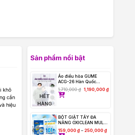
Sản phẩm nổi bật
Áo điều hòa GUME
ACG-26 Hàn Quốc
Chống Tia UV – Bảo
i khô
1,710,000
₫
1,190,000
₫
Hành Chính Hãng 12
HẾT
ông cần
tháng
HÀNG
và hiệu
BỘT GIẶT TẨY ĐA
NĂNG OXICLEAN MULTI
– PURPOSE STAIN
159,000
₫
–
250,000
₫
REMOVER