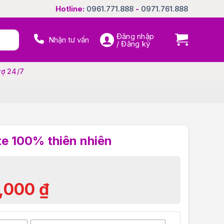
Hotline:
0961.771.888
-
0971.761.888
Đăng nhập
Nhận tư vấn
/ Đăng ký
rợ 24/7
te 100% thiên nhiên
,000
₫