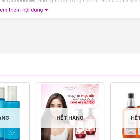
 & Chamomile:
Hương thơm trong trẻo từ Hoa Cúc La Mã 
n giúp dịu xoa dịu cảm xúc, mang tới cảm giác bình yên 
em thêm nội dung
 khi sử dụng và giữa các lần xịt
 độ dày vừa phải để bạn có thể xịt vào tận lớp chân tóc. 
hoạt các thành tố để làm tăng tốc độ hấp thụ.
 tay tạo kiểu, sử dụng máy là (hoặc máy uốn) để tạo kiểu
ÀNG
HẾT HÀNG
HẾ
hiệt độ cao hơn 30 độ C.