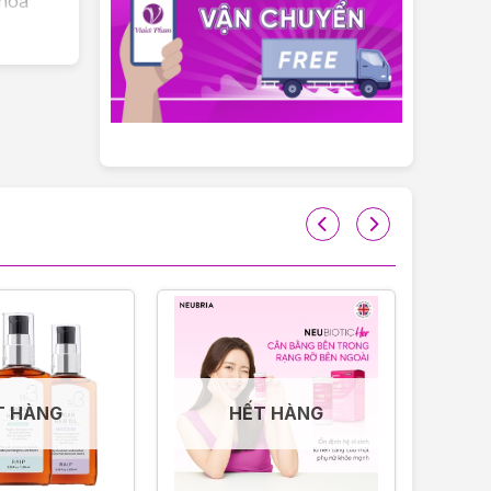
hòa
giữa
Giữ bình
 cho
T HÀNG
HẾT HÀNG