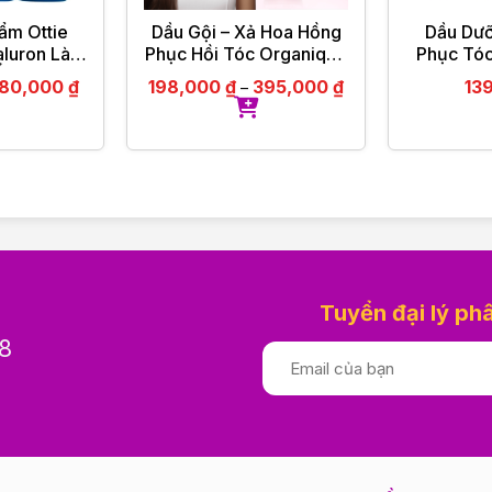
ẩm Ottie
Dầu Gội – Xả Hoa Hồng
Dầu Dưỡ
aluron Làm
Phục Hồi Tóc Organique
Phục Tóc
rực tiếp.
Ẩm, Khóa
Rose Repairing
R3 Arg
80,000
₫
198,000
₫
395,000
₫
13
–
 Hảo
Shampoo Ladies 500ml
, thiếu sản phẩm
M ĐỨC
Tuyển đại lý ph
8