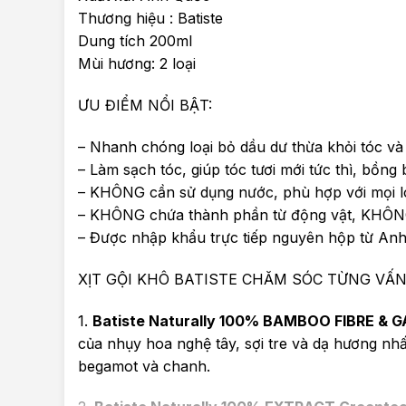
Thương hiệu : Batiste
Dung tích 200ml
Mùi hương: 2 loại
ƯU ĐIỂM NỔI BẬT:
– Nhanh chóng loại bỏ dầu dư thừa khỏi tóc và
– Làm sạch tóc, giúp tóc tươi mới tức thì, bồ
– KHÔNG cần sử dụng nước, phù hợp với mọi lo
– KHÔNG chứa thành phần từ động vật, KHÔNG
– Được nhập khẩu trực tiếp nguyên hộp từ An
XỊT GỘI KHÔ BATISTE CHĂM SÓC TỪNG VẤN
1.
Batiste Naturally 100% BAMBOO FIBRE & 
của nhụy hoa nghệ tây, sợi tre và dạ hương n
begamot và chanh.