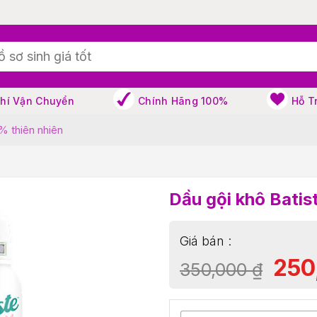
Phí Vận Chuyển
Chính Hãng 100%
Hỗ T
% thiên nhiên
Dầu gội khô Batis
250
350,000
₫