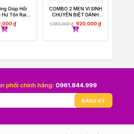
ng Giúp Hồi
COMBO 2 MEN VI SINH
Bếp 
 Hư Tổn Raip
CHUYÊN BIỆT DÀNH
an Hair Oil
CHO PHỤ NỮ
9,000
₫
920,000
₫
1,080,000
₫
1,950
NEUBIOTIC HER
ân phối chính hãng:
0961.844.999