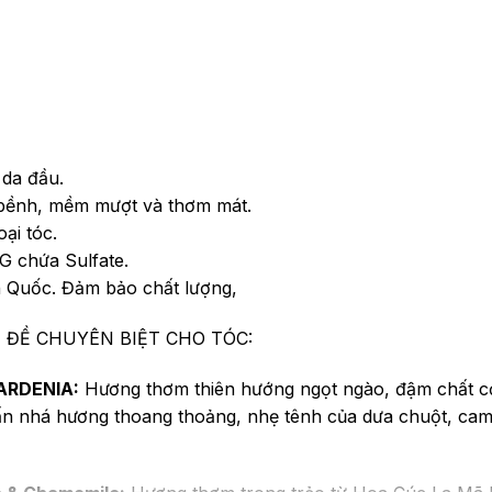
 da đầu.
ng bềnh, mềm mượt và thơm mát.
ại tóc.
 chứa Sulfate.
h Quốc. Đảm bảo chất lượng,
 ĐỀ CHUYÊN BIỆT CHO TÓC:
GARDENIA:
Hương thơm thiên hướng ngọt ngào, đậm chất c
hấn nhá hương thoang thoảng, nhẹ tênh của dưa chuột, ca