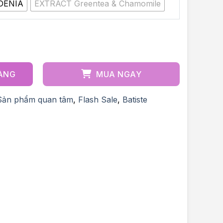
DENIA
EXTRACT Greentea & Chamomile
0% thiên nhiên số lượng
HÀNG
MUA NGAY
Sản phẩm quan tâm
,
Flash Sale
,
Batiste