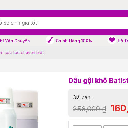
Phí Vận Chuyển
Chính Hãng 100%
Hỗ T
ăm sóc tóc chuyên biệt
Dầu gội khô Batis
160
256,000
₫