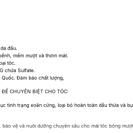
 da đầu.
ng bềnh, mềm mượt và thơm mát.
ại tóc.
 chứa Sulfate.
h Quốc. Đảm bảo chất lượng,
 ĐỀ CHUYÊN BIỆT CHO TÓC:
phục tình trạng xoăn cứng, loại bỏ hoàn toàn dầu thừa và bụ
ổn, bảo vệ và nuôi dưỡng chuyên sâu cho mái tóc bóng mượ