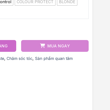
ontrol
COLOUR PROTECT
BLONDE
ăm sóc tóc chuyên biệt số lượng
HÀNG
MUA NGAY
ste
,
Chăm sóc tóc
,
Sản phẩm quan tâm