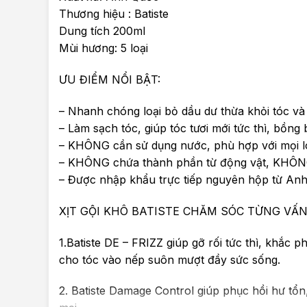
Thương hiệu : Batiste
Dung tích 200ml
Mùi hương: 5 loại
ƯU ĐIỂM NỔI BẬT:
– Nhanh chóng loại bỏ dầu dư thừa khỏi tóc và
– Làm sạch tóc, giúp tóc tươi mới tức thì, bồ
– KHÔNG cần sử dụng nước, phù hợp với mọi lo
– KHÔNG chứa thành phần từ động vật, KHÔNG
– Được nhập khẩu trực tiếp nguyên hộp từ An
XỊT GỘI KHÔ BATISTE CHĂM SÓC TỪNG VẤN
1.Batiste DE – FRIZZ giúp gỡ rối tức thì, khắc 
cho tóc vào nếp suôn mượt đầy sức sống.
2. Batiste Damage Control giúp phục hồi hư t