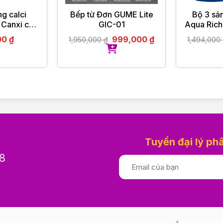
ng calci
Bếp từ Đơn GUME Lite
Bộ 3 sả
 Canxi cho
GIC-01
Aqua Rich
l 120ml
Dịu, Dư
00
₫
999,000
₫
1,950,000
₫
1,494,000
Ẩm 
hiệt độ cao hơn 30 độ C.
rực tiếp.
, thiếu sản phẩm
Tuyển đại lý ph
M ĐỨC
8