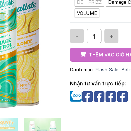
DE - FRIZZ
Damage C
VOLUME
Dầu gội khô Batiste ch
THÊM VÀO GIỎ 
Danh mục:
Flash Sale
,
Bati
Nhận tư vấn trực tiếp: