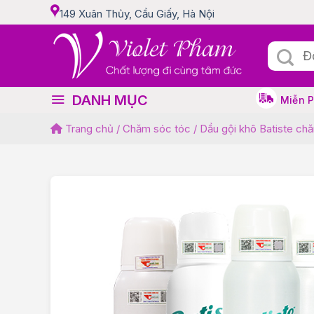
Skip
149 Xuân Thủy, Cầu Giấy, Hà Nội
to
content
Tìm
kiếm:
DANH MỤC
Miễn 
Trang chủ
/
Chăm sóc tóc
/
Dầu gội khô Batiste ch