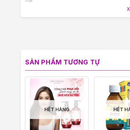
mại
X
3. Batiste COLOUR PROTECT giúp chống nắng v
4. Batiste BLONDE hỗ trợ loại bỏ hoàn toàn dầ
nhẹ nhàng, tươi mát.
5.Batiste VOLUME sở hữu công thức đột phá ch
độ phồng, khắc phục tình trạng tóc xơ, mỏng đ
SẢN PHẨM TƯƠNG TỰ
HƯỚNG DẪN SỬ DỤNG XỊT KHÔ BATISTE
Bước 1: LẮC: Lắc mạnh bình xịt gội khô trước
Bước 2: XỊT: Tách tóc thành những lớp tóc có
xịt cách xa chân tóc 20-30cm.
Bước 3: MÁT – XA: Việc xoa bóp sẽ làm kích 
HẾT HÀNG
HẾT H
Bước 4: TẠO KIỂU: Dùng lược chải hoặc dùng
mái tóc của bạn tùy vào nhu cầu nhé!