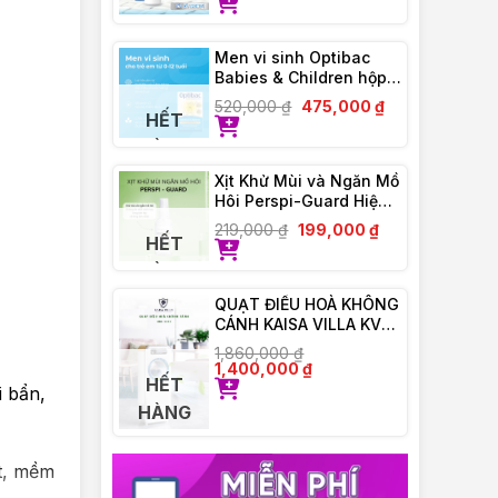
Men vi sinh Optibac
Babies & Children hộp
30 gói
520,000
₫
475,000
₫
HẾT
HÀNG
Xịt Khử Mùi và Ngăn Mồ
Hôi Perspi-Guard Hiệu
Quả Tối Ưu 30ml
219,000
₫
199,000
₫
HẾT
HÀNG
QUẠT ĐIỀU HOÀ KHÔNG
CÁNH KAISA VILLA KV-
QKC6622
1,860,000
₫
1,400,000
₫
HẾT
i bẩn,
HÀNG
t, mềm