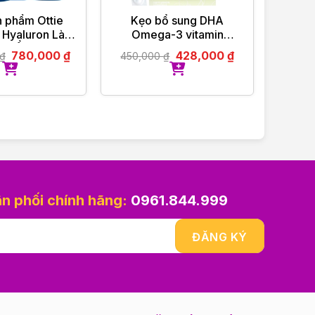
n phẩm Ottie
Kẹo bổ sung DHA
Dầu g
 Hyaluron Làm
Omega-3 vitamin
Shampo
ỡng Ẩm, Khóa
Neubria Neu Kid- Anh
780,000
₫
428,000
₫
₫
450,000
₫
98,
Hoàn Hảo
30 viên
ân phối chính hãng:
0961.844.999