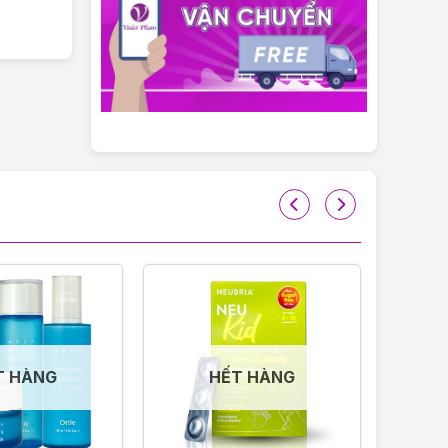
 thơm
g cường
Giữ bình
T HÀNG
HẾT HÀNG
 cho