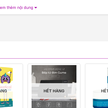
em thêm nội dung
ượt trội, bảo vệ tóc và tăng độ bền màu lên đến 37%
u thừa và bụi bẩn mang tới mái tóc suôn mượt cùng hương
ứa hàm lượng Collagen cao giúp củng cố kết cấu tóc, tăn
ồng thời loại bỏ hoàn toàn dầu thừa và bụi bẩn
 khi sử dụng và giữa các lần xịt
 độ dày vừa phải để bạn có thể xịt vào tận lớp chân tóc. 
hoạt các thành tố để làm tăng tốc độ hấp thụ.
ÀNG
HẾT HÀNG
HẾ
 tay tạo kiểu, sử dụng máy là (hoặc máy uốn) để tạo kiểu