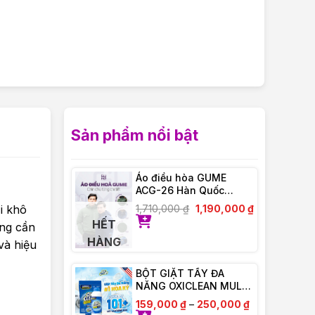
Sản phẩm nổi bật
Áo điều hòa GUME
ACG-26 Hàn Quốc
Chống Tia UV – Bảo
i khô
1,710,000
₫
1,190,000
₫
Hành Chính Hãng 12
HẾT
ông cần
tháng
HÀNG
và hiệu
BỘT GIẶT TẨY ĐA
NĂNG OXICLEAN MULTI
– PURPOSE STAIN
159,000
₫
–
250,000
₫
REMOVER