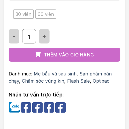
30 viên
90 viên
Men vi sinh Optibac for women số lượng
THÊM VÀO GIỎ HÀNG
Danh mục:
Mẹ bầu và sau sinh
,
Sản phẩm bán
chạy
,
Chăm sóc vùng kín
,
Flash Sale
,
Optibac
Nhận tư vấn trực tiếp: