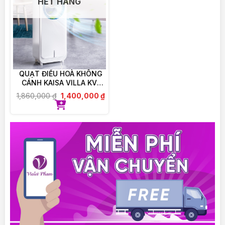
HẾT HÀNG
Có thể được uống cùng các loại Optibac khác
song song.
Đối với người không thể nuốt viên men vi sinh thì
có thể bóc vỏ ra, đổ bột bên trong con nhộng ra
hòa vào nước nguội hoặc đồ ăn nguội.
QUẠT ĐIỀU HOÀ KHÔNG
Bảo quản
CÁNH KAISA VILLA KV-
QKC6622
1,860,000
₫
1,400,000
₫
BẢO QUẢN NGĂN MÁT TỦ LẠNH KHI ĐÃ MỞ
LẮP
———————————–
VIOLET PHAM CAM KẾT:
– 100% Chính hãng, được ủy quyền phân phối trực
tiếp.
– Cam kết đổi trả, hoàn tiền nếu giao sai, nhầm,
thiếu sản phẩm
– Hỗ trợ tư vấn giải đáp thắc mắc 24/24