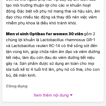
tạo môi trường thuận lợi cho các vi khuẩn hoạt
động. Đặc biệt với phụ nữ mang thai và hậu sản, âm
đạo chịu nhiều tác động và thay đổi nên việc viêm
nhiễm phụ khoa là điều khó tránh khỏi.
Men vi sinh Optibac for women 30 viên
gồm 2
chủng lợi khuẩn là Lactobacillus rhamnosus GR-1
và Lactobacillus reuteri RC-14 có thể sống sót đến
tận vùng kín, giúp chữa nấm âm đạo và viêm đường
tiết niệu, làm dịu cơn đau do viêm đường tiết niệu
gây ra. Sản phẩm được sử dụng an toàn cho mọi
lứa tuổi kể từ 4 tuổi trở lên, phụ nữ có thai, cho con
bú, đã mãn kinh.
Công dụng
Xem thêm nội dung
Phòng và hỗ trợ điều trị viêm âm đạo, nấm âm
đạo, vùng kín và viêm đường tiết niệu hiệu quả.