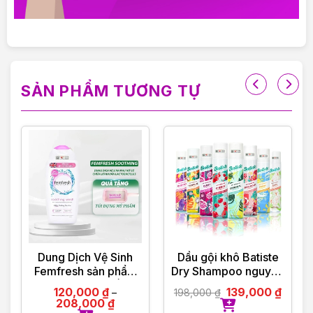
———————————
VIOLET PHAM – CHẤT LƯỢNG ĐI CÙNG TÂM
ĐỨC
SẢN PHẨM TƯƠNG TỰ
Dung Dịch Vệ Sinh
Dầu gội khô Batiste
Femfresh sản phẩm
Dry Shampoo nguyên
tới từ Anh Quốc
bản các mùi hương
120,000
₫
139,000
₫
198,000
₫
–
208,000
₫