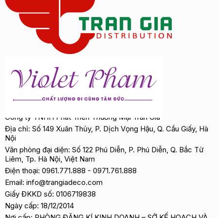
Công ty TNHH Phát Triển Thương Mại Trần Gia
Địa chỉ: Số 149 Xuân Thủy, P. Dịch Vọng Hậu, Q. Cầu Giấy, Hà
Nội
Văn phòng đại diện: Số 122 Phú Diễn, P. Phú Diễn, Q. Bắc Từ
Liêm, Tp. Hà Nội, Việt Nam
Điện thoại:
0961.771.888
-
0971.761.888
Email:
info@trangiadeco.com
Giấy ĐKKD số: 0106719838
Ngày cấp: 18/12/2014
Nơi cấp: PHÒNG ĐĂNG KÍ KINH DOANH – SỞ KẾ HOẠCH VÀ