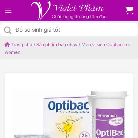
Skip
to
content
Tìm
kiếm:
Trang chủ
/
Sản phẩm bán chạy
/
Men vi sinh Optibac for
women