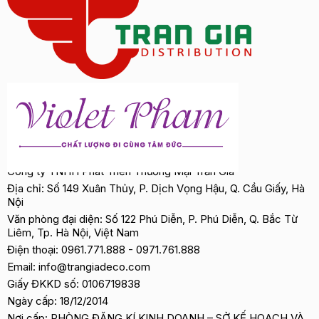
Công ty TNHH Phát Triển Thương Mại Trần Gia
Địa chỉ: Số 149 Xuân Thủy, P. Dịch Vọng Hậu, Q. Cầu Giấy, Hà
Nội
Văn phòng đại diện: Số 122 Phú Diễn, P. Phú Diễn, Q. Bắc Từ
Liêm, Tp. Hà Nội, Việt Nam
Điện thoại:
0961.771.888
-
0971.761.888
Email:
info@trangiadeco.com
Giấy ĐKKD số: 0106719838
Ngày cấp: 18/12/2014
Nơi cấp: PHÒNG ĐĂNG KÍ KINH DOANH – SỞ KẾ HOẠCH VÀ