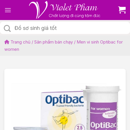
Skip
to
content
Tìm
kiếm:
Trang chủ
/
Sản phẩm bán chạy
/
Men vi sinh Optibac for
women