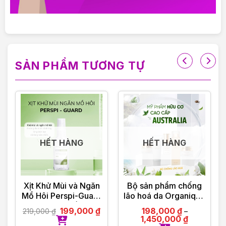
———————————
VIOLET PHAM – CHẤT LƯỢNG ĐI CÙNG TÂM
ĐỨC
SẢN PHẨM TƯƠNG TỰ
HẾT HÀNG
HẾT HÀNG
Xịt Khử Mùi và Ngăn
Bộ sản phẩm chống
Mồ Hôi Perspi-Guard
lão hoá da Organique
Hiệu Quả Tối Ưu
by Olinda Spring hữu
199,000
₫
198,000
₫
219,000
₫
–
30ml
cơ cao cấp Úc
1,450,000
₫