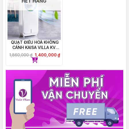
HẾT HÀNG
Có thể được uống cùng các loại Optibac khác
song song.
Đối với người không thể nuốt viên men vi sinh thì
có thể bóc vỏ ra, đổ bột bên trong con nhộng ra
hòa vào nước nguội hoặc đồ ăn nguội.
QUẠT ĐIỀU HOÀ KHÔNG
Bảo quản
CÁNH KAISA VILLA KV-
QKC6622
1,860,000
₫
1,400,000
₫
BẢO QUẢN NGĂN MÁT TỦ LẠNH KHI ĐÃ MỞ
LẮP
———————————–
VIOLET PHAM CAM KẾT:
– 100% Chính hãng, được ủy quyền phân phối trực
tiếp.
– Cam kết đổi trả, hoàn tiền nếu giao sai, nhầm,
thiếu sản phẩm
– Hỗ trợ tư vấn giải đáp thắc mắc 24/24