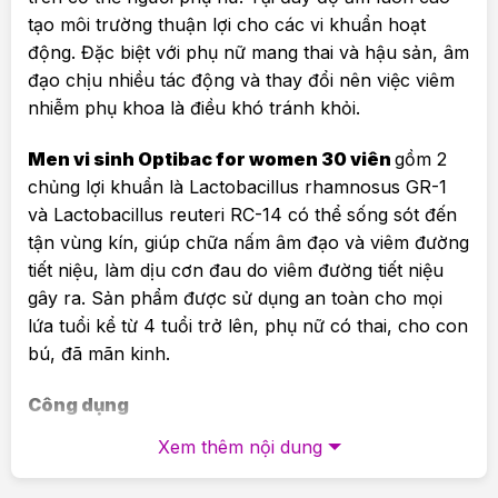
tạo môi trường thuận lợi cho các vi khuẩn hoạt
động. Đặc biệt với phụ nữ mang thai và hậu sản, âm
đạo chịu nhiều tác động và thay đổi nên việc viêm
nhiễm phụ khoa là điều khó tránh khỏi.
Men vi sinh Optibac for women 30 viên
gồm 2
chủng lợi khuẩn là Lactobacillus rhamnosus GR-1
và Lactobacillus reuteri RC-14 có thể sống sót đến
tận vùng kín, giúp chữa nấm âm đạo và viêm đường
tiết niệu, làm dịu cơn đau do viêm đường tiết niệu
gây ra. Sản phẩm được sử dụng an toàn cho mọi
lứa tuổi kể từ 4 tuổi trở lên, phụ nữ có thai, cho con
bú, đã mãn kinh.
Công dụng
Xem thêm nội dung
Phòng và hỗ trợ điều trị viêm âm đạo, nấm âm
đạo, vùng kín và viêm đường tiết niệu hiệu quả.