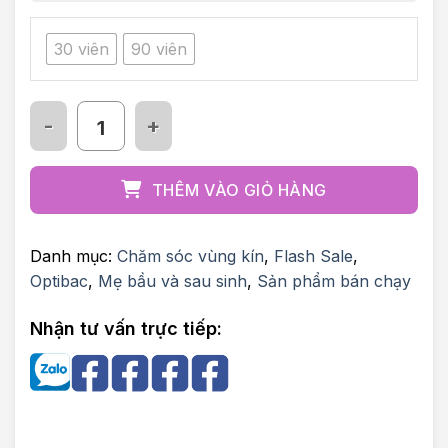
30 viên
90 viên
Men vi sinh Optibac for women số lượng
THÊM VÀO GIỎ HÀNG
Danh mục:
Chăm sóc vùng kín
,
Flash Sale
,
Optibac
,
Mẹ bầu và sau sinh
,
Sản phẩm bán chạy
Nhận tư vấn trực tiếp: