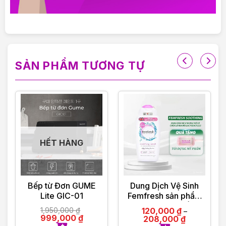
———————————
VIOLET PHAM – CHẤT LƯỢNG ĐI CÙNG TÂM
ĐỨC
SẢN PHẨM TƯƠNG TỰ
HẾT HÀNG
Bếp từ Đơn GUME
Dung Dịch Vệ Sinh
Lite GIC-01
Femfresh sản phẩm
tới từ Anh Quốc
1,950,000
₫
120,000
₫
–
999,000
₫
208,000
₫