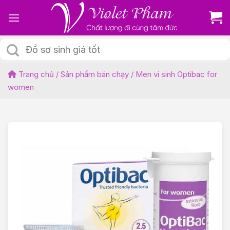
Skip
to
content
Tìm
kiếm:
Trang chủ
/
Sản phẩm bán chạy
/
Men vi sinh Optibac for
women