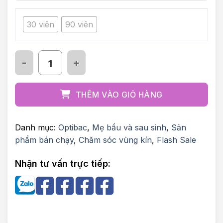
30 viên
90 viên
Men vi sinh Optibac for women số lượng
THÊM VÀO GIỎ HÀNG
Danh mục:
Optibac
,
Mẹ bầu và sau sinh
,
Sản
phẩm bán chạy
,
Chăm sóc vùng kín
,
Flash Sale
Nhận tư vấn trực tiếp: