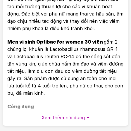
tạo môi trường thuận lợi cho các vi khuẩn hoạt
động. Đặc biệt với phụ nữ mang thai và hậu sản, âm
đạo chịu nhiều tác động và thay đổi nên việc viêm
nhiễm phụ khoa là điều khó tránh khỏi.
Men vi sinh Optibac for women 30 viên
gồm 2
chủng lợi khuẩn là Lactobacillus rhamnosus GR-1
và Lactobacillus reuteri RC-14 có thể sống sót đến
tận vùng kín, giúp chữa nấm âm đạo và viêm đường
tiết niệu, làm dịu cơn đau do viêm đường tiết niệu
gây ra. Sản phẩm được sử dụng an toàn cho mọi
lứa tuổi kể từ 4 tuổi trở lên, phụ nữ có thai, cho con
bú, đã mãn kinh.
Công dụng
Xem thêm nội dung
Phòng và hỗ trợ điều trị viêm âm đạo, nấm âm
đạo, vùng kín và viêm đường tiết niệu hiệu quả.