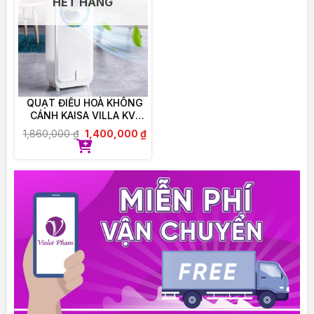
HẾT HÀNG
Có thể được uống cùng các loại Optibac khác
song song.
Đối với người không thể nuốt viên men vi sinh thì
có thể bóc vỏ ra, đổ bột bên trong con nhộng ra
hòa vào nước nguội hoặc đồ ăn nguội.
QUẠT ĐIỀU HOÀ KHÔNG
Bảo quản
CÁNH KAISA VILLA KV-
QKC6622
1,860,000
₫
1,400,000
₫
BẢO QUẢN NGĂN MÁT TỦ LẠNH KHI ĐÃ MỞ
LẮP
———————————–
VIOLET PHAM CAM KẾT:
– 100% Chính hãng, được ủy quyền phân phối trực
tiếp.
– Cam kết đổi trả, hoàn tiền nếu giao sai, nhầm,
thiếu sản phẩm
– Hỗ trợ tư vấn giải đáp thắc mắc 24/24