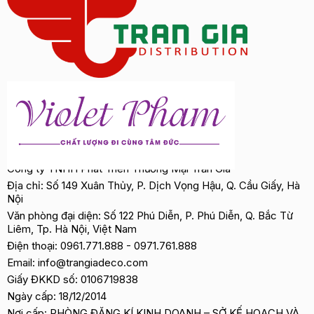
Công ty TNHH Phát Triển Thương Mại Trần Gia
Địa chỉ: Số 149 Xuân Thủy, P. Dịch Vọng Hậu, Q. Cầu Giấy, Hà
Nội
Văn phòng đại diện: Số 122 Phú Diễn, P. Phú Diễn, Q. Bắc Từ
Liêm, Tp. Hà Nội, Việt Nam
Điện thoại:
0961.771.888
-
0971.761.888
Email:
info@trangiadeco.com
Giấy ĐKKD số: 0106719838
Ngày cấp: 18/12/2014
Nơi cấp: PHÒNG ĐĂNG KÍ KINH DOANH – SỞ KẾ HOẠCH VÀ