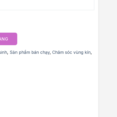
r women số lượng
HÀNG
sinh
,
Sản phẩm bán chạy
,
Chăm sóc vùng kín
,