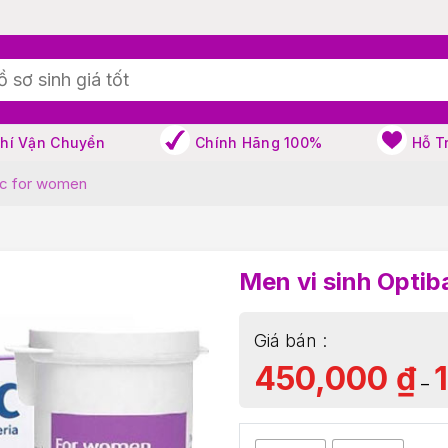
Phí Vận Chuyển
Chính Hãng 100%
Hỗ T
ac for women
Men vi sinh Opti
450,000
₫
–