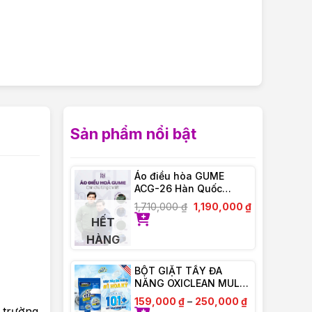
Sản phẩm nổi bật
Áo điều hòa GUME
ACG-26 Hàn Quốc
Chống Tia UV – Bảo
1,710,000
₫
1,190,000
₫
Hành Chính Hãng 12
HẾT
tháng
HÀNG
BỘT GIẶT TẨY ĐA
NĂNG OXICLEAN MULTI
– PURPOSE STAIN
159,000
₫
–
250,000
₫
REMOVER
 trường