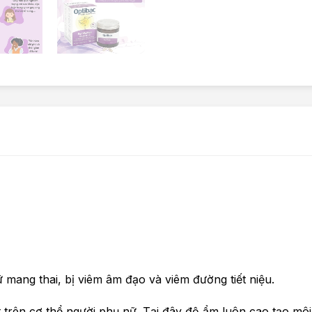
ữ mang thai, bị viêm âm đạo và viêm đường tiết niệu.
rên cơ thể người phụ nữ. Tại đây độ ẩm luôn cao tạo môi