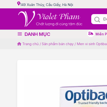
Skip
149 Xuân Thủy, Cầu Giấy, Hà Nội
to
content
Tìm
kiếm:
DANH MỤC
Miễn 
Trang chủ
/
Sản phẩm bán chạy
/
Men vi sinh Optib