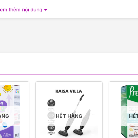
đạo trong và sau khi sử dụng
em thêm nội dung
microcrystalline cellulose
R-1 và Lactobacillus reuteri RC-14)
ulose, titanium dioxide
tearate
ÀNG
HẾT HÀNG
HẾ
ất nên uống đều đặn hàng ngày.