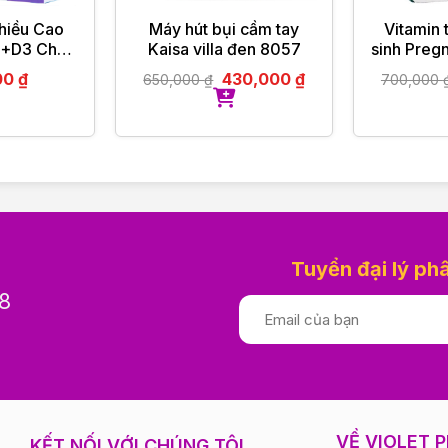
hiều Cao
Máy hút bụi cầm tay
Vitamin 
c song song.
2+D3 Cho
Kaisa villa đen 8057
sinh Preg
nh thì có thể bóc vỏ ra, đổ bột bên trong con nhộng ra hòa
ml
feedi
00
₫
430,000
₫
650,000
₫
700,000
Vitab
MỞ LẮP
Tuyển đại lý ph
rực tiếp.
8
, thiếu sản phẩm
M ĐỨC
VỀ VIOLET 
KẾT NỐI VỚI CHÚNG TÔI