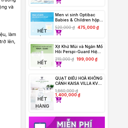
ộng và
Men vi sinh Optibac
Babies & Children hộp
30 gói
520,000
₫
475,000
₫
HẾT
iệu, làm
HÀNG
rở lên,
Xịt Khử Mùi và Ngăn Mồ
Hôi Perspi-Guard Hiệu
Quả Tối Ưu 30ml
219,000
₫
199,000
₫
HẾT
HÀNG
QUẠT ĐIỀU HOÀ KHÔNG
CÁNH KAISA VILLA KV-
QKC6622
1,860,000
₫
1,400,000
₫
HẾT
HÀNG