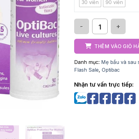
30 viên
90 viên
Men vi sinh Optibac fo
THÊM VÀO GIỎ 
Danh mục:
Mẹ bầu và sau 
Flash Sale
,
Optibac
Nhận tư vấn trực tiếp: