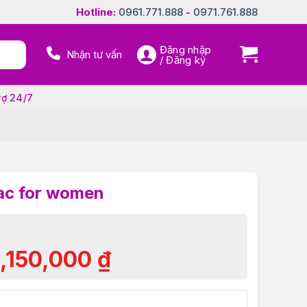
Hotline:
0961.771.888
-
0971.761.888
Đăng nhập
Nhận tư vấn
/ Đăng ký
rợ 24/7
bac for women
1,150,000
₫