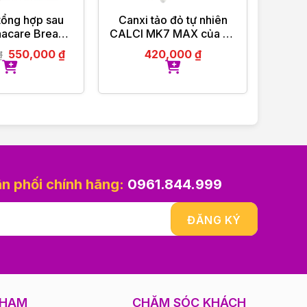
tổng hợp sau
Canxi tảo đỏ tự nhiên
Dầu
nacare Breast-
CALCI MK7 MAX của Ba
chăm
 vào
ng 84 viên
Lan 60 viên
550,000
₫
420,000
₫
₫
256,
iotics UK
ân phối chính hãng:
0961.844.999
PHAM
CHĂM SÓC KHÁCH