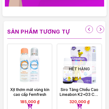
———————————
VIOLET PHAM – CHẤT LƯỢNG ĐI CÙNG TÂM
ĐỨC
SẢN PHẨM TƯƠNG TỰ
HẾT HÀNG
Xịt thơm mát vùng kín
Siro Tăng Chiều Cao
cao cấp Femfresh
Lineabon K2+D3 Cho
Bé 10ml
185,000
₫
320,000
₫