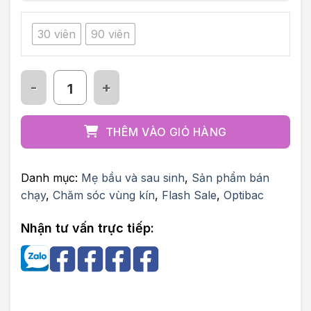
30 viên
90 viên
Men vi sinh Optibac for women số lượng
THÊM VÀO GIỎ HÀNG
Danh mục:
Mẹ bầu và sau sinh
,
Sản phẩm bán
chạy
,
Chăm sóc vùng kín
,
Flash Sale
,
Optibac
Nhận tư vấn trực tiếp: