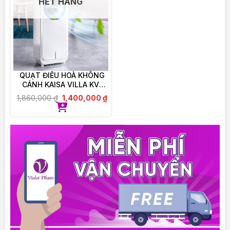
HẾT HÀNG
Có thể được uống cùng các loại Optibac khác
song song.
Đối với người không thể nuốt viên men vi sinh thì
có thể bóc vỏ ra, đổ bột bên trong con nhộng ra
hòa vào nước nguội hoặc đồ ăn nguội.
QUẠT ĐIỀU HOÀ KHÔNG
Bảo quản
CÁNH KAISA VILLA KV-
QKC6622
1,860,000
₫
1,400,000
₫
BẢO QUẢN NGĂN MÁT TỦ LẠNH KHI ĐÃ MỞ
LẮP
———————————–
VIOLET PHAM CAM KẾT:
– 100% Chính hãng, được ủy quyền phân phối trực
tiếp.
– Cam kết đổi trả, hoàn tiền nếu giao sai, nhầm,
thiếu sản phẩm
– Hỗ trợ tư vấn giải đáp thắc mắc 24/24