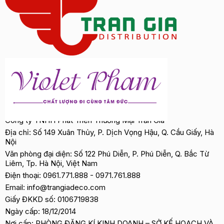
Công ty TNHH Phát Triển Thương Mại Trần Gia
Địa chỉ: Số 149 Xuân Thủy, P. Dịch Vọng Hậu, Q. Cầu Giấy, Hà
Nội
Văn phòng đại diện: Số 122 Phú Diễn, P. Phú Diễn, Q. Bắc Từ
Liêm, Tp. Hà Nội, Việt Nam
Điện thoại:
0961.771.888
-
0971.761.888
Email:
info@trangiadeco.com
Giấy ĐKKD số: 0106719838
Ngày cấp: 18/12/2014
Nơi cấp: PHÒNG ĐĂNG KÍ KINH DOANH – SỞ KẾ HOẠCH VÀ