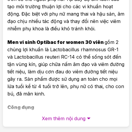
tạo môi trường thuận lợi cho các vi khuẩn hoạt
động. Đặc biệt với phụ nữ mang thai và hậu sản, âm
đạo chịu nhiều tác động và thay đổi nên việc viêm
nhiễm phụ khoa là điều khó tránh khỏi.
Men vi sinh Optibac for women 30 viên
gồm 2
chủng lợi khuẩn là Lactobacillus rhamnosus GR-1
và Lactobacillus reuteri RC-14 có thể sống sót đến
tận vùng kín, giúp chữa nấm âm đạo và viêm đường
tiết niệu, làm dịu cơn đau do viêm đường tiết niệu
gây ra. Sản phẩm được sử dụng an toàn cho mọi
lứa tuổi kể từ 4 tuổi trở lên, phụ nữ có thai, cho con
bú, đã mãn kinh.
Công dụng
Xem thêm nội dung
Phòng và hỗ trợ điều trị viêm âm đạo, nấm âm
đạo, vùng kín và viêm đường tiết niệu hiệu quả.