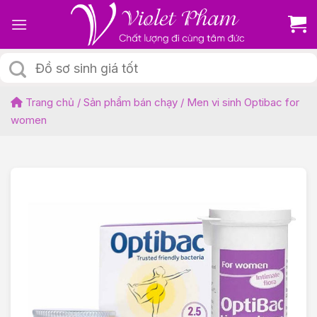
Skip
to
content
Tìm
kiếm:
Trang chủ
/
Sản phẩm bán chạy
/
Men vi sinh Optibac for
women