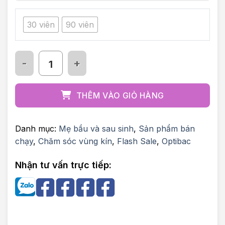
30 viên
90 viên
Men vi sinh Optibac for women số lượng
THÊM VÀO GIỎ HÀNG
Danh mục:
Mẹ bầu và sau sinh
,
Sản phẩm bán
chạy
,
Chăm sóc vùng kín
,
Flash Sale
,
Optibac
Nhận tư vấn trực tiếp: