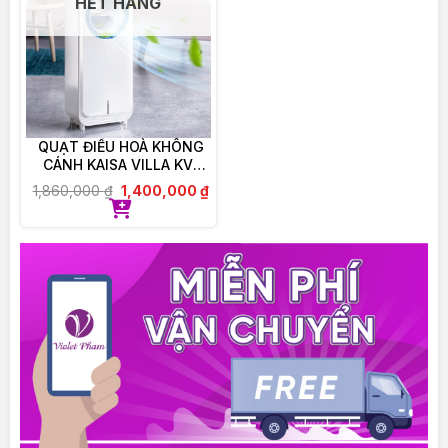
HẾT HÀNG
Có thể được uống cùng các loại Optibac khác
song song.
Đối với người không thể nuốt viên men vi sinh thì
có thể bóc vỏ ra, đổ bột bên trong con nhộng ra
hòa vào nước nguội hoặc đồ ăn nguội.
QUẠT ĐIỀU HOÀ KHÔNG
Bảo quản
CÁNH KAISA VILLA KV-
QKC6622
1,860,000
₫
1,400,000
₫
BẢO QUẢN NGĂN MÁT TỦ LẠNH KHI ĐÃ MỞ
LẮP
———————————–
VIOLET PHAM CAM KẾT:
– 100% Chính hãng, được ủy quyền phân phối trực
tiếp.
– Cam kết đổi trả, hoàn tiền nếu giao sai, nhầm,
thiếu sản phẩm
– Hỗ trợ tư vấn giải đáp thắc mắc 24/24