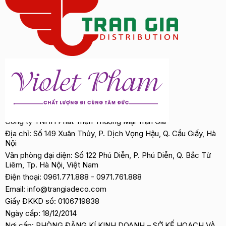
Công ty TNHH Phát Triển Thương Mại Trần Gia
Địa chỉ: Số 149 Xuân Thủy, P. Dịch Vọng Hậu, Q. Cầu Giấy, Hà
Nội
Văn phòng đại diện: Số 122 Phú Diễn, P. Phú Diễn, Q. Bắc Từ
Liêm, Tp. Hà Nội, Việt Nam
Điện thoại:
0961.771.888
-
0971.761.888
Email:
info@trangiadeco.com
Giấy ĐKKD số: 0106719838
Ngày cấp: 18/12/2014
Nơi cấp: PHÒNG ĐĂNG KÍ KINH DOANH – SỞ KẾ HOẠCH VÀ