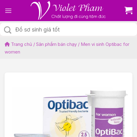
Skip
to
content
Tìm
kiếm:
Trang chủ
/
Sản phẩm bán chạy
/
Men vi sinh Optibac for
women