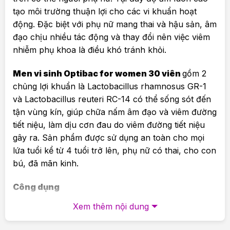
tạo môi trường thuận lợi cho các vi khuẩn hoạt
động. Đặc biệt với phụ nữ mang thai và hậu sản, âm
đạo chịu nhiều tác động và thay đổi nên việc viêm
nhiễm phụ khoa là điều khó tránh khỏi.
Men vi sinh Optibac for women 30 viên
gồm 2
chủng lợi khuẩn là Lactobacillus rhamnosus GR-1
và Lactobacillus reuteri RC-14 có thể sống sót đến
tận vùng kín, giúp chữa nấm âm đạo và viêm đường
tiết niệu, làm dịu cơn đau do viêm đường tiết niệu
gây ra. Sản phẩm được sử dụng an toàn cho mọi
lứa tuổi kể từ 4 tuổi trở lên, phụ nữ có thai, cho con
bú, đã mãn kinh.
Công dụng
Xem thêm nội dung
Phòng và hỗ trợ điều trị viêm âm đạo, nấm âm
đạo, vùng kín và viêm đường tiết niệu hiệu quả.