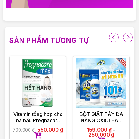
———————————
VIOLET PHAM – CHẤT LƯỢNG ĐI CÙNG TÂM
ĐỨC
SẢN PHẨM TƯƠNG TỰ
HẾT HÀNG
Vitamin tổng hợp cho
BỘT GIẶT TẨY ĐA
bà bầu Pregnacare
NĂNG OXICLEAN
Max 84 viên
MULTI – PURPOSE
550,000
₫
159,000
₫
700,000
₫
–
Vitabiotics UK
STAIN REMOVER
250,000
₫