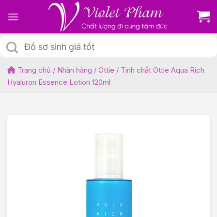
Skip
to
content
Tìm
kiếm:
Trang chủ
/
Nhãn hàng
/
Ottie
/
Tinh chất Ottie Aqua Rich
Hyaluron Essence Lotion 120ml