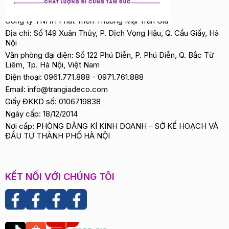
Công ty TNHH Phát Triển Thương Mại Trần Gia
Địa chỉ: Số 149 Xuân Thủy, P. Dịch Vọng Hậu, Q. Cầu Giấy, Hà
Nội
Văn phòng đại diện: Số 122 Phú Diễn, P. Phú Diễn, Q. Bắc Từ
Liêm, Tp. Hà Nội, Việt Nam
Điện thoại:
0961.771.888
-
0971.761.888
Email:
info@trangiadeco.com
Giấy ĐKKD số: 0106719838
Ngày cấp: 18/12/2014
Nơi cấp: PHÒNG ĐĂNG KÍ KINH DOANH – SỞ KẾ HOẠCH VÀ
ĐẦU TƯ THÀNH PHỐ HÀ NỘI
KẾT NỐI VỚI CHÚNG TÔI