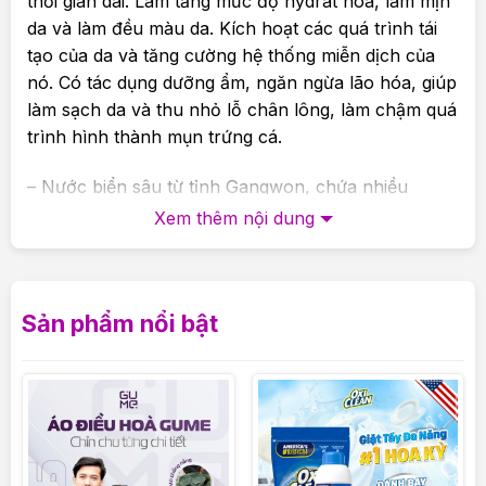
thời gian dài. Làm tăng mức độ hydrat hóa, làm mịn
da và làm đều màu da. Kích hoạt các quá trình tái
tạo của da và tăng cường hệ thống miễn dịch của
nó. Có tác dụng dưỡng ẩm, ngăn ngừa lão hóa, giúp
làm sạch da và thu nhỏ lỗ chân lông, làm chậm quá
trình hình thành mụn trứng cá.
– Nước biển sâu từ tỉnh Gangwon, chứa nhiều
khoáng chất và giàu oxy. Vùng nước sâu Biển Đông
Xem thêm nội dung
luân chuyển ở độ sâu 200 m tồn tại 300-700 năm
và được cộng đồng hải dương học thế giới đánh giá
cao. Nó bão hòa da với các yếu tố vi mô và vĩ mô
Sản phẩm nổi bật
hữu ích, có tác dụng giữ ẩm và làm mới, đẩy nhanh
quá trình trao đổi chất và tái tạo tế bào, loại bỏ độc
tố và chữa lành da.
-Nhựa cây bạch dương cải thiện làn da và làm cho
da mềm mại hơn, giúp làm mờ các vết tàn nhang và
đồi mồi, giúp điều trị mụn trứng cá, bong tróc và