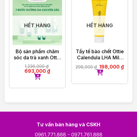
– Hỗ trợ tư vấn giải đáp thắc mắc 24/24
———————————
VIOLET PHAM – CHẤT LƯỢNG ĐI CÙNG TÂM
ĐỨC
HẾT HÀNG
HẾT HÀNG
Bộ sản phẩm chăm
Tẩy tế bào chết Ottie
sóc da trà xanh Ottie
Calendula LHA Mild
7 món
Peeling Gel 120ml
1,236,000
₫
198,000
₫
298,000
₫
693,000
₫
Tư vấn bán hàng và CSKH
0961.771.888
-
0971.761.888