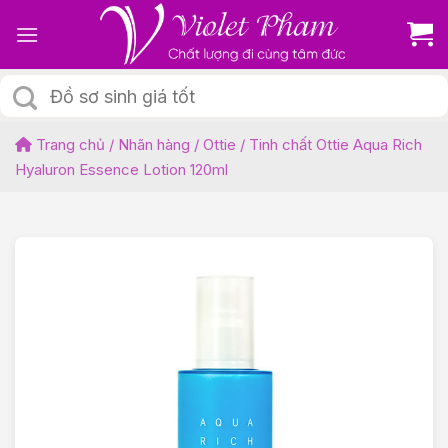
Skip
to
content
Tìm
kiếm:
Trang chủ
/
Nhãn hàng
/
Ottie
/
Tinh chất Ottie Aqua Rich
Hyaluron Essence Lotion 120ml