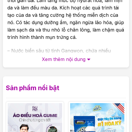
thời gian dài. Làm tăng mức độ hydrat hóa, làm mịn
da và làm đều màu da. Kích hoạt các quá trình tái
tạo của da và tăng cường hệ thống miễn dịch của
nó. Có tác dụng dưỡng ẩm, ngăn ngừa lão hóa, giúp
làm sạch da và thu nhỏ lỗ chân lông, làm chậm quá
trình hình thành mụn trứng cá.
– Nước biển sâu từ tỉnh Gangwon, chứa nhiều
khoáng chất và giàu oxy. Vùng nước sâu Biển Đông
Xem thêm nội dung
luân chuyển ở độ sâu 200 m tồn tại 300-700 năm
và được cộng đồng hải dương học thế giới đánh giá
cao. Nó bão hòa da với các yếu tố vi mô và vĩ mô
Sản phẩm nổi bật
hữu ích, có tác dụng giữ ẩm và làm mới, đẩy nhanh
quá trình trao đổi chất và tái tạo tế bào, loại bỏ độc
tố và chữa lành da.
-Nhựa cây bạch dương cải thiện làn da và làm cho
da mềm mại hơn, giúp làm mờ các vết tàn nhang và
đồi mồi, giúp điều trị mụn trứng cá, bong tróc và