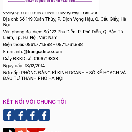
Công ty TNHH Phát Triển Thương Mại Trần Gia
Địa chỉ: Số 149 Xuân Thủy, P. Dịch Vọng Hậu, Q. Cầu Giấy, Hà
Nội
Văn phòng đại diện: Số 122 Phú Diễn, P. Phú Diễn, Q. Bắc Từ
Liêm, Tp. Hà Nội, Việt Nam
Điện thoại:
0961.771.888
-
0971.761.888
Email:
info@trangiadeco.com
Giấy ĐKKD số: 0106719838
Ngày cấp: 18/12/2014
Nơi cấp: PHÒNG ĐĂNG KÍ KINH DOANH – SỞ KẾ HOẠCH VÀ
ĐẦU TƯ THÀNH PHỐ HÀ NỘI
KẾT NỐI VỚI CHÚNG TÔI