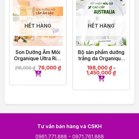
– Hỗ trợ tư vấn giải đáp thắc mắc 24/24
———————————
VIOLET PHAM – CHẤT LƯỢNG ĐI CÙNG TÂM
ĐỨC
HẾT HÀNG
HẾT HÀNG
Son Dưỡng Ẩm Môi
Bộ sản phẩm dưỡng
Organique Ultra Rich
trắng da Organique
Lip Balm 10ml
by Olinda Spring hữu
76,000
₫
198,000
₫
216,000
₫
–
cơ cao cấp Úc
1,450,000
₫
Tư vấn bán hàng và CSKH
0961.771.888
-
0971.761.888