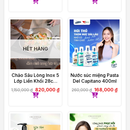
HẾT HÀNG
Chảo Sâu Lòng Inox 5
Nước súc miệng Pasta
Lớp Liền Khối 28cm
Del Capitano 400ml
GUME Hàn Quốc
820,000
₫
168,000
₫
1,150,000
₫
260,000
₫