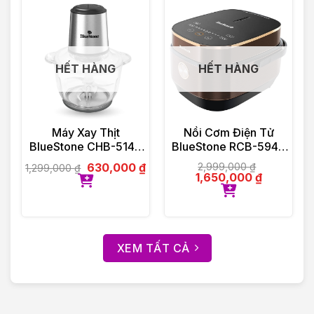
HẾT HÀNG
HẾT HÀNG
Máy Xay Thịt
Nồi Cơm Điện Tử
BlueStone CHB-5145
BlueStone RCB-5949
2 Lít 350W
1.5 Lít 860W
630,000
₫
2,999,000
₫
1,299,000
₫
1,650,000
₫
XEM TẤT CẢ