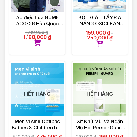
Áo điều hòa GUME
BỘT GIẶT TẨY ĐA
ACG-26 Hàn Quốc
NĂNG OXICLEAN
Chống Tia UV – Bảo
MULTI – PURPOSE
1,710,000
₫
159,000
₫
–
Hành Chính Hãng 12
STAIN REMOVER
1,190,000
₫
250,000
₫
tháng
HẾT HÀNG
HẾT HÀNG
Men vi sinh Optibac
Xịt Khử Mùi và Ngăn
Babies & Children hộp
Mồ Hôi Perspi-Guard
30 gói
Hiệu Quả Tối Ưu 30ml
475,000
₫
199,000
₫
520,000
₫
219,000
₫