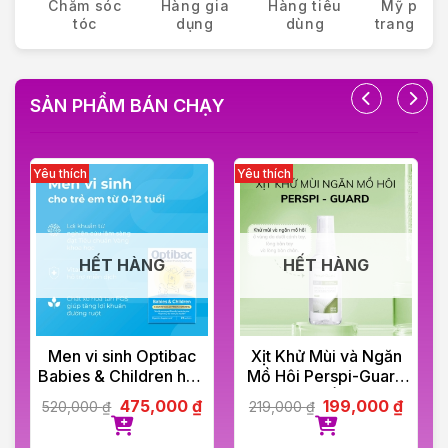
Chăm sóc
Hàng gia
Hàng tiêu
Mỹ phẩ
tóc
dụng
dùng
trang điể
SẢN PHẨM BÁN CHẠY
HẾT HÀNG
HẾT HÀNG
Men vi sinh Optibac
Xịt Khử Mùi và Ngăn
Babies & Children hộp
Mồ Hôi Perspi-Guard
30 gói
Hiệu Quả Tối Ưu 30ml
475,000
₫
199,000
₫
520,000
₫
219,000
₫