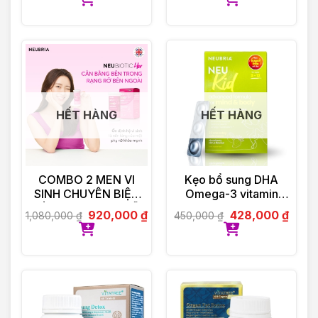
HẾT HÀNG
HẾT HÀNG
COMBO 2 MEN VI
Kẹo bổ sung DHA
SINH CHUYÊN BIỆT
Omega-3 vitamin
DÀNH CHO PHỤ NỮ
Neubria Neu Kid- Anh
920,000
₫
428,000
₫
1,080,000
₫
450,000
₫
NEUBIOTIC HER
30 viên