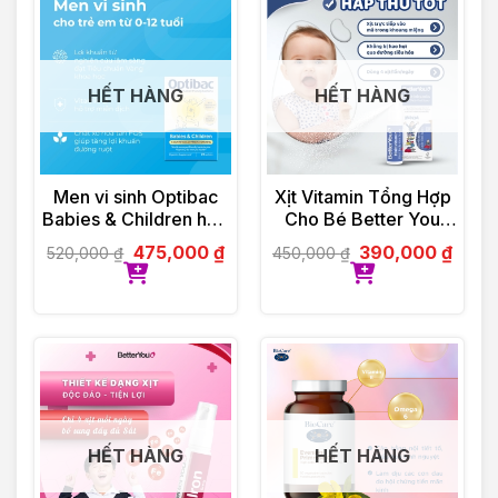
HẾT HÀNG
HẾT HÀNG
Men vi sinh Optibac
Xịt Vitamin Tổng Hợp
Babies & Children hộp
Cho Bé Better You
30 gói
Multivitamin 25ml
475,000
₫
390,000
₫
520,000
₫
450,000
₫
HẾT HÀNG
HẾT HÀNG