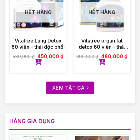
HẾT HÀNG
HẾT HÀNG
Vitatree Lung Detox
Vitatree organ fat
60 viên – thải độc phổi
detox 60 viên – thải
độc mỡ nội tạng
450,000
₫
480,000
₫
580,000
₫
600,000
₫
XEM TẤT CẢ
HÀNG GIA DỤNG