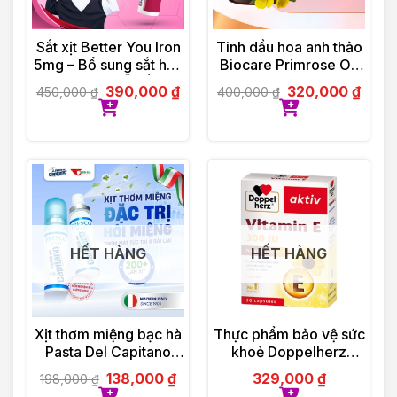
Sắt xịt Better You Iron
Tinh dầu hoa anh thảo
5mg – Bổ sung sắt hữu
Biocare Primrose Oil
cơ dạng xịt, dễ hấp thu
(30 viên)
390,000
₫
320,000
₫
450,000
₫
400,000
₫
HẾT HÀNG
HẾT HÀNG
Xịt thơm miệng bạc hà
Thực phẩm bảo vệ sức
Pasta Del Capitano
khoẻ Doppelherz
(15ml)
Aktiv Vitamin E
138,000
₫
329,000
₫
198,000
₫