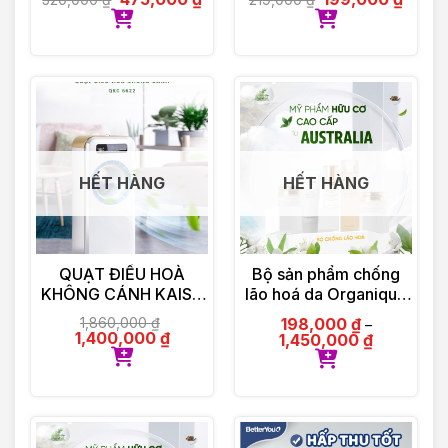
HẾT HÀNG
HẾT HÀNG
QUẠT ĐIỀU HOÀ
Bộ sản phẩm chống
KHÔNG CÁNH KAISA
lão hoá da Organique
VILLA KV-QKC6622
by Olinda Spring hữu
1,860,000
₫
198,000
₫
–
cơ cao cấp Úc
1,400,000
₫
1,450,000
₫