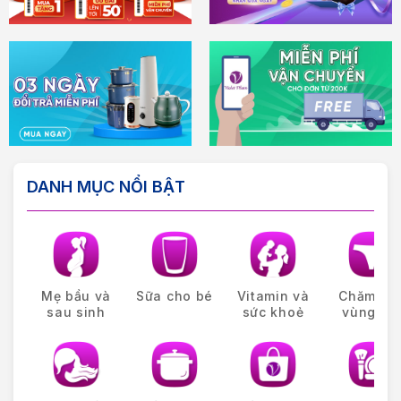
DANH MỤC NỔI BẬT
Mẹ bầu và
Sữa cho bé
Vitamin và
Chăm só
sau sinh
sức khoẻ
vùng kín