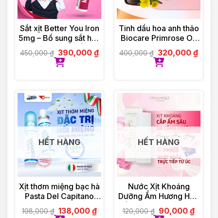
Sắt xịt Better You Iron
Tinh dầu hoa anh thảo
5mg – Bổ sung sắt hữu
Biocare Primrose Oil
cơ dạng xịt, dễ hấp thu
(30 viên)
390,000
₫
320,000
₫
450,000
₫
400,000
₫
HẾT HÀNG
HẾT HÀNG
Xịt thơm miệng bạc hà
Nước Xịt Khoáng
Pasta Del Capitano
Dưỡng Ẩm Hương Hoa
(15ml)
Hồng Organique Rose
138,000
₫
90,000
₫
198,000
₫
120,000
₫
Rehydrating Mist 30ml