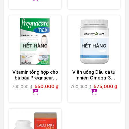
HẾT HÀNG
HẾT HÀNG
Vitamin tổng hợp cho
Viên uống Dầu cá tự
bà bầu Pregnacare
nhiên Omega-3
Max 84 viên
1000mg 400 viên
550,000
₫
575,000
₫
700,000
₫
700,000
₫
Vitabiotics UK