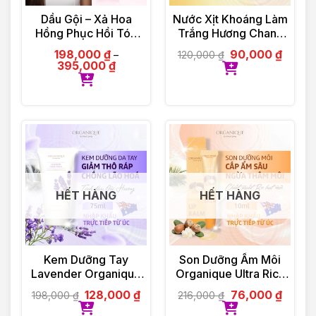
Dầu Gội – Xả Hoa
Nước Xịt Khoáng Làm
Hồng Phục Hồi Tóc
Trắng Hương Chanh
Organique Rose
Organique Lemon
198,000
₫
90,000
₫
120,000
₫
–
Repairing Shampoo
Whitening Mist 30ml
395,000
₫
Ladies 500ml
HẾT HÀNG
HẾT HÀNG
Kem Dưỡng Tay
Son Dưỡng Ẩm Môi
Lavender Organique
Organique Ultra Rich
Hand Cream 75ml
Lip Balm 10ml
128,000
₫
76,000
₫
198,000
₫
216,000
₫