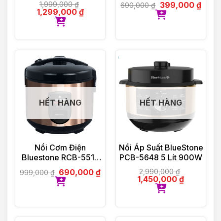
1.5 Lít 800W
1,999,000
₫
399,000
₫
690,000
₫
1,299,000
₫
HẾT HÀNG
HẾT HÀNG
Nồi Cơm Điện
Nồi Áp Suất BlueStone
Bluestone RCB-5519
PCB-5648 5 Lít 900W
700W 1.8 Lít
690,000
₫
2,990,000
₫
999,000
₫
1,450,000
₫