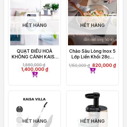
HẾT HÀNG
HẾT HÀNG
QUẠT ĐIỀU HOÀ
Chảo Sâu Lòng Inox 5
KHÔNG CÁNH KAISA
Lớp Liền Khối 28cm
VILLA KV-QKC6622
GUME Hàn Quốc
1,860,000
₫
820,000
₫
1,150,000
₫
1,400,000
₫
HẾT HÀNG
HẾT HÀNG