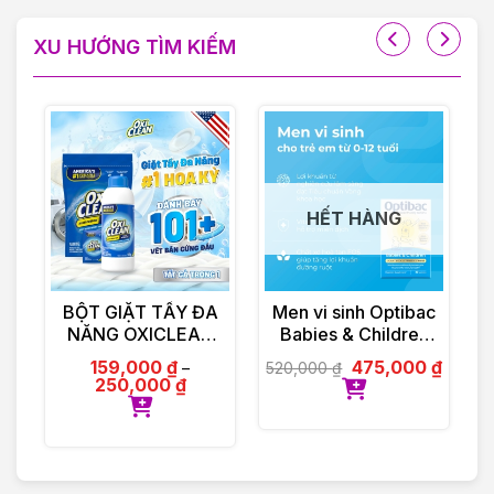
XU HƯỚNG TÌM KIẾM
HẾT HÀNG
E
BỘT GIẶT TẨY ĐA
Men vi sinh Optibac
X
c
NĂNG OXICLEAN
Babies & Children
M
o
MULTI – PURPOSE
hộp 30 gói
159,000
₫
475,000
₫
520,000
₫
2
–
2
STAIN REMOVER
250,000
₫