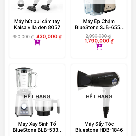
Máy hút bụi cầm tay
Máy Ép Chậm
Kaisa villa đen 8057
BlueStone SJB-6556
150W
430,000
₫
2,990,000
₫
650,000
₫
1,790,000
₫
HẾT HÀNG
HẾT HÀNG
Máy Xay Sinh Tố
Máy Sấy Tóc
BlueStone BLB-5339
Bluestone HDB-1846