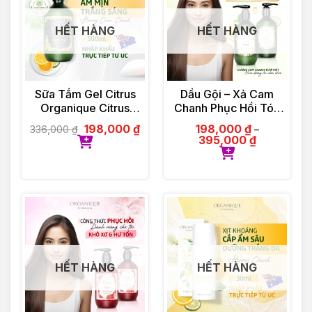
HẾT HÀNG
HẾT HÀNG
Sữa Tắm Gel Citrus
Dầu Gội – Xả Cam
Organique Citrus
Chanh Phục Hồi Tóc
Shower Gel Ladies
Organique Rose
198,000
₫
198,000
₫
336,000
₫
–
500ml
Repairing Shampoo
395,000
₫
Ladies 500ml
HẾT HÀNG
HẾT HÀNG