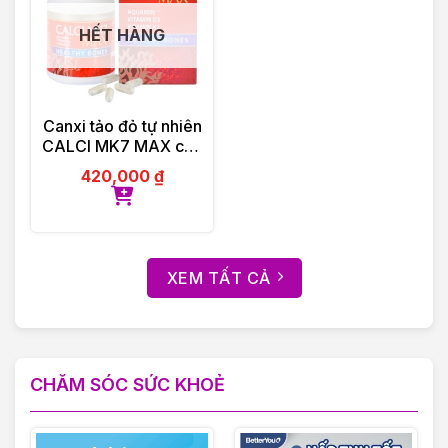
HẾT HÀNG
Canxi tảo đỏ tự nhiên
CALCI MK7 MAX của
Ba Lan 60 viên
420,000
₫
XEM TẤT CẢ
CHĂM SÓC SỨC KHOẺ