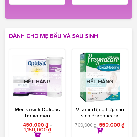
DÀNH CHO MẸ BẦU VÀ SAU SINH
HẾT HÀNG
HẾT HÀNG
Men vi sinh Optibac
Vitamin tổng hợp sau
for women
sinh Pregnacare
Breast-feeding 84
450,000
₫
550,000
₫
700,000
₫
–
viên Vitabiotics UK
1,150,000
₫