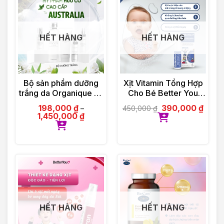
HẾT HÀNG
HẾT HÀNG
Bộ sản phẩm dưỡng
Xịt Vitamin Tổng Hợp
trắng da Organique by
Cho Bé Better You
Olinda Spring hữu cơ
Multivitamin 25ml
198,000
₫
390,000
₫
450,000
₫
–
cao cấp Úc
1,450,000
₫
HẾT HÀNG
HẾT HÀNG