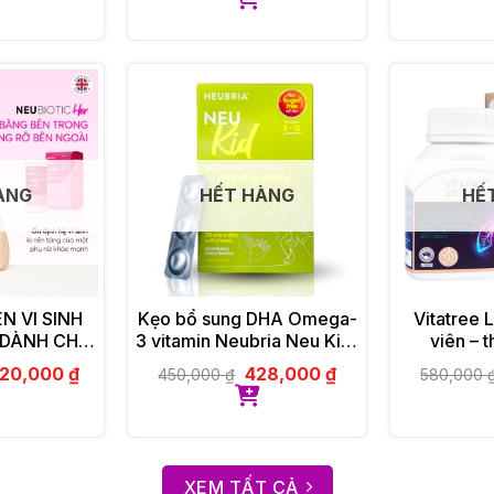
ÀNG
HẾT HÀNG
HẾ
 VI SINH
Kẹo bổ sung DHA Omega-
Vitatree 
 DÀNH CHO
3 vitamin Neubria Neu Kid-
viên – t
IOTIC HER
Anh 30 viên
20,000
₫
428,000
₫
450,000
₫
580,000
XEM TẤT CẢ