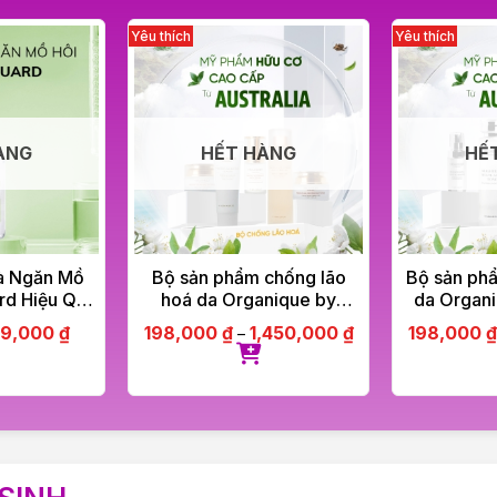
ÀNG
HẾT HÀNG
HẾ
và Ngăn Mồ
Bộ sản phẩm chống lão
Bộ sản ph
rd Hiệu Quả
hoá da Organique by
da Organi
30ml
Olinda Spring hữu cơ cao
Spring hữu
99,000
₫
198,000
₫
1,450,000
₫
198,000
₫
–
cấp Úc