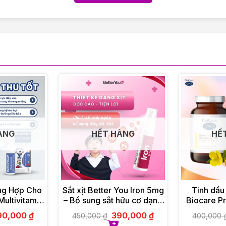
ÀNG
HẾT HÀNG
HẾ
ổng Hợp Cho
Sắt xịt Better You Iron 5mg
Tinh dầu
Multivitamin
– Bổ sung sắt hữu cơ dạng
Biocare Pr
l
xịt, dễ hấp thu
90,000
₫
390,000
₫
450,000
₫
400,000