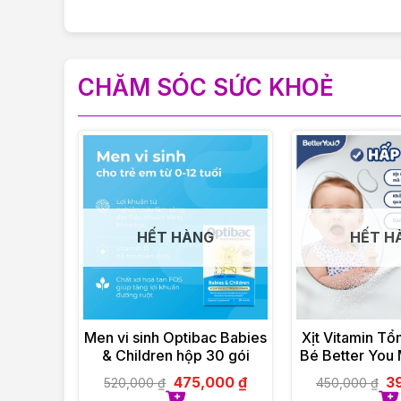
CHĂM SÓC SỨC KHOẺ
HẾT HÀNG
HẾT H
Men vi sinh Optibac Babies
Xịt Vitamin T
& Children hộp 30 gói
Bé Better You 
25m
475,000
₫
3
520,000
₫
450,000
₫