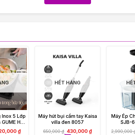
ÀNG
HẾT HÀNG
HẾ
 Inox 5 Lớp
Máy hút bụi cầm tay Kaisa
Máy Ép C
m GUME Hàn
villa đen 8057
SJB-6
c
20,000
₫
430,000
₫
650,000
₫
2,990,000