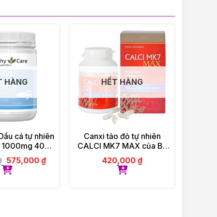
T HÀNG
HẾT HÀNG
Dầu cá tự nhiên
Canxi tảo đỏ tự nhiên
 1000mg 400
CALCI MK7 MAX của Ba
viên
Lan 60 viên
575,000
₫
420,000
₫
₫