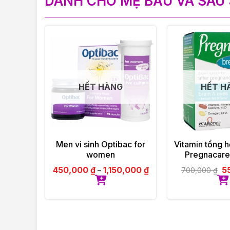
DÀNH CHO MẸ BẦU VÀ SAU 
HẾT HÀNG
HẾT H
Men vi sinh Optibac for
Vitamin tổng h
women
Pregnacare
feeding 84 viên
450,000
₫
1,150,000
₫
5
–
700,000
₫
UK