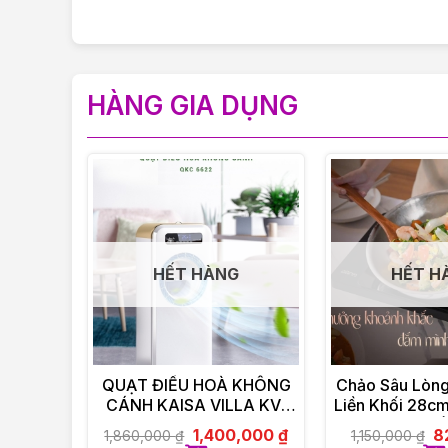
HÀNG GIA DỤNG
HẾT HÀNG
HẾT H
QUẠT ĐIỀU HOÀ KHÔNG
Chảo Sâu Lòng
CÁNH KAISA VILLA KV-
Liền Khối 28c
QKC6622
Quố
1,400,000
₫
8
1,860,000
₫
1,150,000
₫