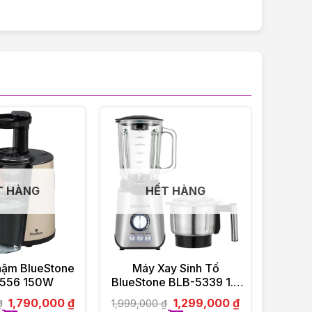
T HÀNG
HẾT HÀNG
hậm BlueStone
Máy Xay Sinh Tố
556 150W
BlueStone BLB-5339 1.5
Lít 800W
1,790,000
₫
1,299,000
₫
₫
1,999,000
₫