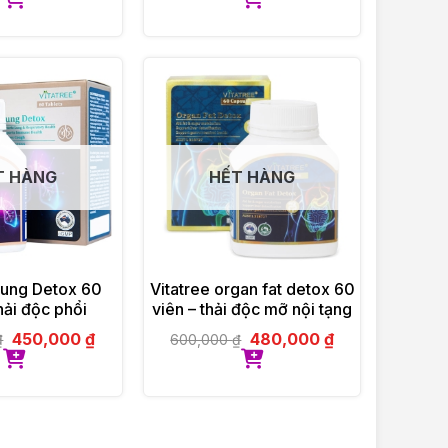
T HÀNG
HẾT HÀNG
Lung Detox 60
Vitatree organ fat detox 60
hải độc phổi
viên – thải độc mỡ nội tạng
450,000
₫
480,000
₫
₫
600,000
₫