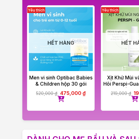
HẾT HÀNG
HẾT H
A NĂNG
Men vi sinh Optibac Babies
Xịt Khử Mùi 
TI –
& Children hộp 30 gói
Hôi Perspi-Gua
AIN
Tối Ưu 
,000
₫
475,000
₫
1
520,000
₫
219,000
₫