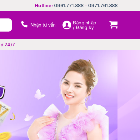
Hotline:
0961.771.888
-
0971.761.888
Đăng nhập
Nhận tư vấn
/ Đăng ký
rợ 24/7