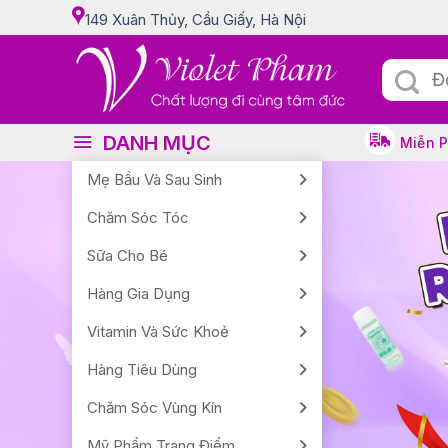
Skip
149 Xuân Thủy, Cầu Giấy, Hà Nội
to
content
Tìm
kiếm:
DANH MỤC
Miễn 
Mẹ Bầu Và Sau Sinh
Chăm Sóc Tóc
Sữa Cho Bé
Hàng Gia Dụng
Vitamin Và Sức Khoẻ
Hàng Tiêu Dùng
Chăm Sóc Vùng Kín
Mỹ Phẩm Trang Điểm