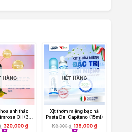
T HÀNG
HẾT HÀNG
 hoa anh thảo
Xịt thơm miệng bạc hà
imrose Oil (30
Pasta Del Capitano (15ml)
viên)
320,000
₫
138,000
₫
₫
198,000
₫