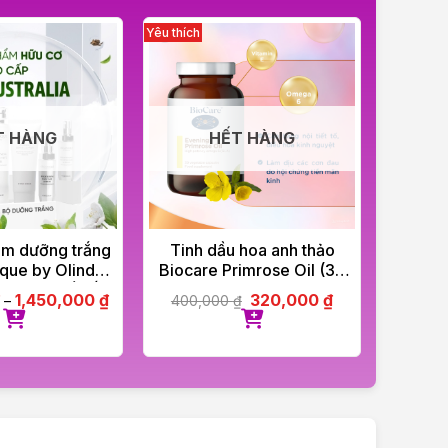
T HÀNG
HẾT HÀNG
ẩm dưỡng trắng
Tinh dầu hoa anh thảo
Nước s
que by Olinda
Biocare Primrose Oil (30
Ca
 cơ cao cấp Úc
viên)
1,450,000
₫
320,000
₫
–
400,000
₫
260,