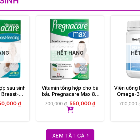
SINH
ÀNG
HẾT HÀNG
HẾ
ợp sau sinh
Vitamin tổng hợp cho bà
Viên uống 
 Breast-
bầu Pregnacare Max 84
Omega-3
 Vitabiotics
viên Vitabiotics UK
50,000
₫
550,000
₫
700,000
₫
700,000
XEM TẤT CẢ