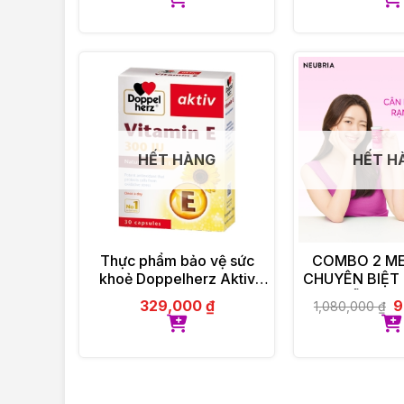
HẾT HÀNG
HẾT H
Thực phẩm bảo vệ sức
COMBO 2 MEN
khoẻ Doppelherz Aktiv
CHUYÊN BIỆT
Vitamin E
PHỤ NỮ NEUB
329,000
₫
9
1,080,000
₫