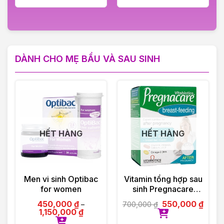
DÀNH CHO MẸ BẦU VÀ SAU SINH
HẾT HÀNG
HẾT HÀNG
Men vi sinh Optibac
Vitamin tổng hợp sau
for women
sinh Pregnacare
Breast-feeding 84
450,000
₫
550,000
₫
700,000
₫
–
viên Vitabiotics UK
1,150,000
₫