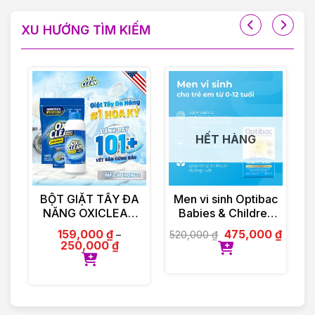
XU HƯỚNG TÌM KIẾM
HẾT HÀNG
E
BỘT GIẶT TẨY ĐA
Men vi sinh Optibac
X
c
NĂNG OXICLEAN
Babies & Children
M
o
MULTI – PURPOSE
hộp 30 gói
159,000
₫
475,000
₫
520,000
₫
2
–
2
STAIN REMOVER
250,000
₫