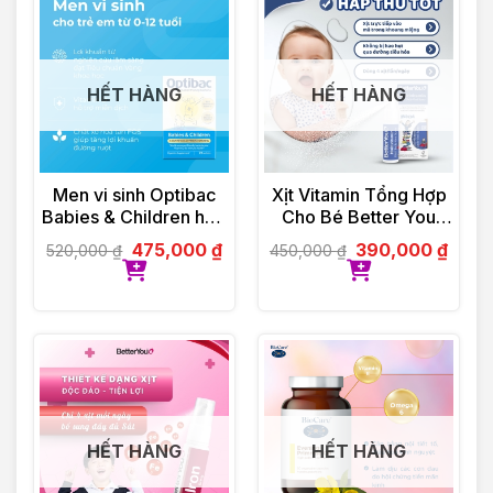
HẾT HÀNG
HẾT HÀNG
Men vi sinh Optibac
Xịt Vitamin Tổng Hợp
Babies & Children hộp
Cho Bé Better You
30 gói
Multivitamin 25ml
475,000
₫
390,000
₫
520,000
₫
450,000
₫
HẾT HÀNG
HẾT HÀNG