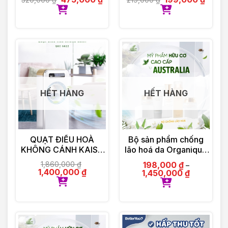
HẾT HÀNG
HẾT HÀNG
QUẠT ĐIỀU HOÀ
Bộ sản phẩm chống
KHÔNG CÁNH KAISA
lão hoá da Organique
VILLA KV-QKC6622
by Olinda Spring hữu
1,860,000
₫
198,000
₫
–
cơ cao cấp Úc
1,400,000
₫
1,450,000
₫