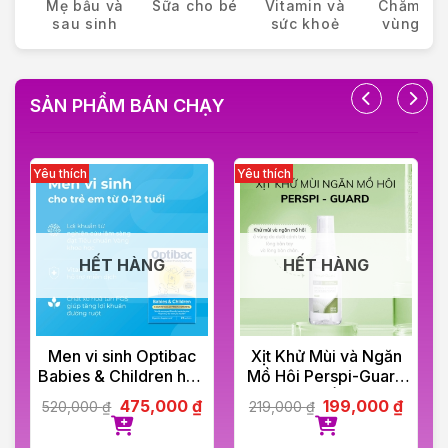
Mẹ bầu và
Sữa cho bé
Vitamin và
Chăm só
sau sinh
sức khoẻ
vùng kín
SẢN PHẨM BÁN CHẠY
HẾT HÀNG
HẾT HÀNG
Men vi sinh Optibac
Xịt Khử Mùi và Ngăn
Babies & Children hộp
Mồ Hôi Perspi-Guard
30 gói
Hiệu Quả Tối Ưu 30ml
475,000
₫
199,000
₫
520,000
₫
219,000
₫