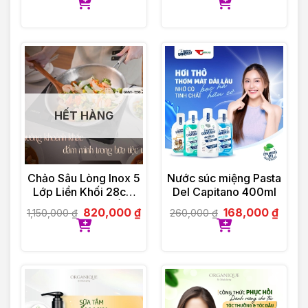
HẾT HÀNG
Chảo Sâu Lòng Inox 5
Nước súc miệng Pasta
Lớp Liền Khối 28cm
Del Capitano 400ml
GUME Hàn Quốc
820,000
₫
168,000
₫
1,150,000
₫
260,000
₫