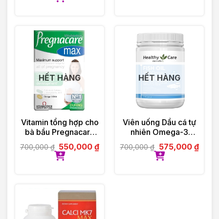
HẾT HÀNG
HẾT HÀNG
Vitamin tổng hợp cho
Viên uống Dầu cá tự
bà bầu Pregnacare
nhiên Omega-3
Max 84 viên
1000mg 400 viên
550,000
₫
575,000
₫
700,000
₫
700,000
₫
Vitabiotics UK