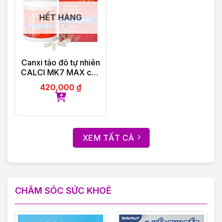
HẾT HÀNG
Canxi tảo đỏ tự nhiên
CALCI MK7 MAX của
Ba Lan 60 viên
420,000
₫
XEM TẤT CẢ
CHĂM SÓC SỨC KHOẺ