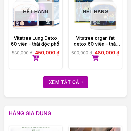
HẾT HÀNG
HẾT HÀNG
Vitatree Lung Detox
Vitatree organ fat
60 viên – thải độc phổi
detox 60 viên – thải
độc mỡ nội tạng
450,000
₫
480,000
₫
580,000
₫
600,000
₫
XEM TẤT CẢ
HÀNG GIA DỤNG