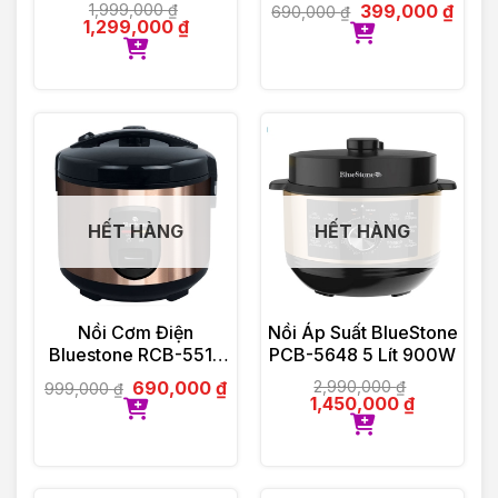
1.5 Lít 800W
1,999,000
₫
399,000
₫
690,000
₫
1,299,000
₫
HẾT HÀNG
HẾT HÀNG
Nồi Cơm Điện
Nồi Áp Suất BlueStone
Bluestone RCB-5519
PCB-5648 5 Lít 900W
700W 1.8 Lít
690,000
₫
2,990,000
₫
999,000
₫
1,450,000
₫