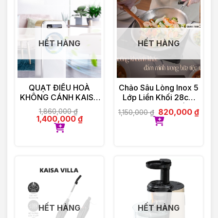
HẾT HÀNG
HẾT HÀNG
QUẠT ĐIỀU HOÀ
Chảo Sâu Lòng Inox 5
KHÔNG CÁNH KAISA
Lớp Liền Khối 28cm
VILLA KV-QKC6622
GUME Hàn Quốc
1,860,000
₫
820,000
₫
1,150,000
₫
1,400,000
₫
HẾT HÀNG
HẾT HÀNG