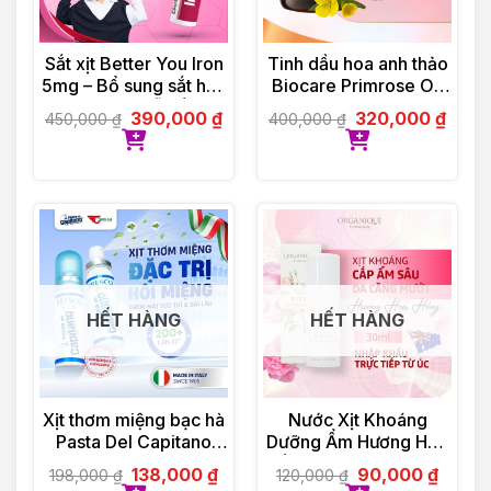
Sắt xịt Better You Iron
Tinh dầu hoa anh thảo
5mg – Bổ sung sắt hữu
Biocare Primrose Oil
cơ dạng xịt, dễ hấp thu
(30 viên)
390,000
₫
320,000
₫
450,000
₫
400,000
₫
HẾT HÀNG
HẾT HÀNG
Xịt thơm miệng bạc hà
Nước Xịt Khoáng
Pasta Del Capitano
Dưỡng Ẩm Hương Hoa
(15ml)
Hồng Organique Rose
138,000
₫
90,000
₫
198,000
₫
120,000
₫
Rehydrating Mist 30ml