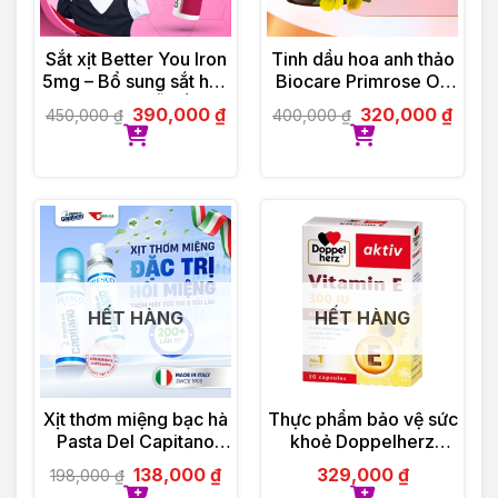
Sắt xịt Better You Iron
Tinh dầu hoa anh thảo
5mg – Bổ sung sắt hữu
Biocare Primrose Oil
cơ dạng xịt, dễ hấp thu
(30 viên)
390,000
₫
320,000
₫
450,000
₫
400,000
₫
HẾT HÀNG
HẾT HÀNG
Xịt thơm miệng bạc hà
Thực phẩm bảo vệ sức
Pasta Del Capitano
khoẻ Doppelherz
(15ml)
Aktiv Vitamin E
138,000
₫
329,000
₫
198,000
₫