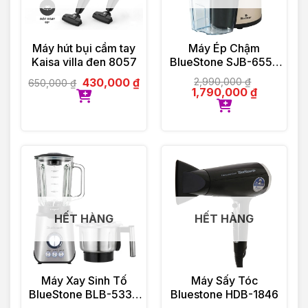
Máy hút bụi cầm tay
Máy Ép Chậm
Kaisa villa đen 8057
BlueStone SJB-6556
150W
430,000
₫
2,990,000
₫
650,000
₫
1,790,000
₫
HẾT HÀNG
HẾT HÀNG
Máy Xay Sinh Tố
Máy Sấy Tóc
BlueStone BLB-5339
Bluestone HDB-1846