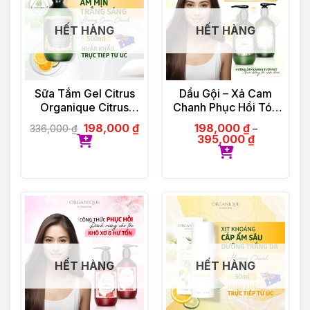
HẾT HÀNG
HẾT HÀNG
Sữa Tắm Gel Citrus
Dầu Gội – Xả Cam
Organique Citrus
Chanh Phục Hồi Tóc
Shower Gel Ladies
Organique Rose
198,000
₫
198,000
₫
336,000
₫
–
500ml
Repairing Shampoo
395,000
₫
Ladies 500ml
HẾT HÀNG
HẾT HÀNG