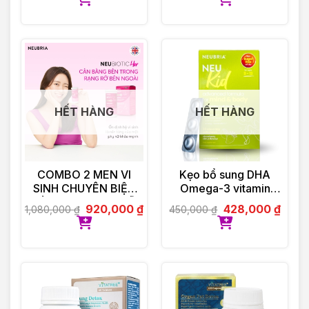
HẾT HÀNG
HẾT HÀNG
COMBO 2 MEN VI
Kẹo bổ sung DHA
SINH CHUYÊN BIỆT
Omega-3 vitamin
DÀNH CHO PHỤ NỮ
Neubria Neu Kid- Anh
920,000
₫
428,000
₫
1,080,000
₫
450,000
₫
NEUBIOTIC HER
30 viên