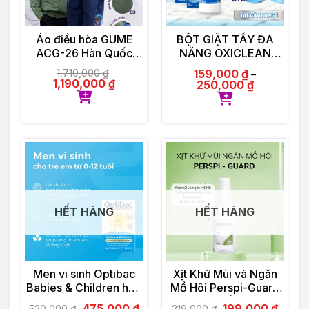
Áo điều hòa GUME
BỘT GIẶT TẨY ĐA
ACG-26 Hàn Quốc
NĂNG OXICLEAN
Chống Tia UV – Bảo
MULTI – PURPOSE
1,710,000
₫
159,000
₫
–
Hành Chính Hãng 12
STAIN REMOVER
1,190,000
₫
250,000
₫
tháng
HẾT HÀNG
HẾT HÀNG
Men vi sinh Optibac
Xịt Khử Mùi và Ngăn
Babies & Children hộp
Mồ Hôi Perspi-Guard
30 gói
Hiệu Quả Tối Ưu 30ml
475,000
₫
199,000
₫
520,000
₫
219,000
₫