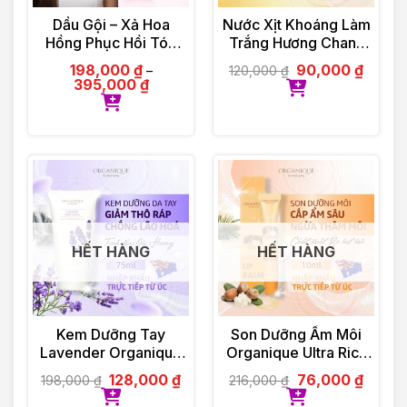
Dầu Gội – Xả Hoa
Nước Xịt Khoáng Làm
Hồng Phục Hồi Tóc
Trắng Hương Chanh
Organique Rose
Organique Lemon
198,000
₫
90,000
₫
120,000
₫
–
Repairing Shampoo
Whitening Mist 30ml
395,000
₫
Ladies 500ml
HẾT HÀNG
HẾT HÀNG
Kem Dưỡng Tay
Son Dưỡng Ẩm Môi
Lavender Organique
Organique Ultra Rich
Hand Cream 75ml
Lip Balm 10ml
128,000
₫
76,000
₫
198,000
₫
216,000
₫