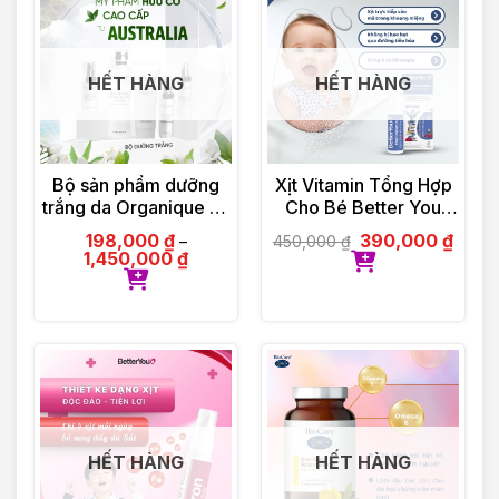
HẾT HÀNG
HẾT HÀNG
Bộ sản phẩm dưỡng
Xịt Vitamin Tổng Hợp
trắng da Organique by
Cho Bé Better You
Olinda Spring hữu cơ
Multivitamin 25ml
198,000
₫
390,000
₫
450,000
₫
–
cao cấp Úc
1,450,000
₫
HẾT HÀNG
HẾT HÀNG