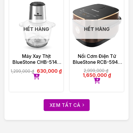
HẾT HÀNG
HẾT HÀNG
Máy Xay Thịt
Nồi Cơm Điện Tử
BlueStone CHB-5145
BlueStone RCB-5949
2 Lít 350W
1.5 Lít 860W
630,000
₫
2,999,000
₫
1,299,000
₫
1,650,000
₫
XEM TẤT CẢ