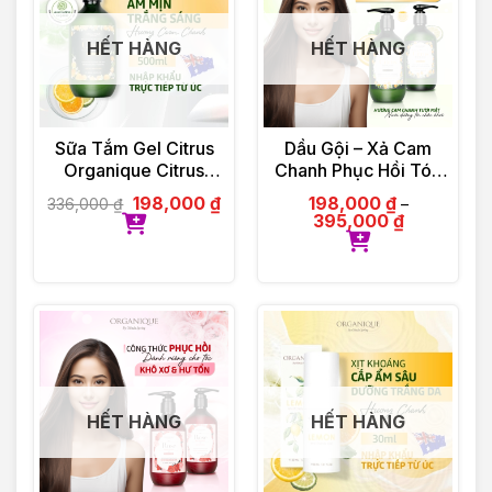
HẾT HÀNG
HẾT HÀNG
Sữa Tắm Gel Citrus
Dầu Gội – Xả Cam
Organique Citrus
Chanh Phục Hồi Tóc
Shower Gel Ladies
Organique Rose
198,000
₫
198,000
₫
336,000
₫
–
500ml
Repairing Shampoo
395,000
₫
Ladies 500ml
HẾT HÀNG
HẾT HÀNG