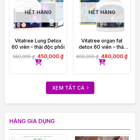
HẾT HÀNG
HẾT HÀNG
Vitatree Lung Detox
Vitatree organ fat
60 viên – thải độc phổi
detox 60 viên – thải
độc mỡ nội tạng
450,000
₫
480,000
₫
580,000
₫
600,000
₫
XEM TẤT CẢ
HÀNG GIA DỤNG