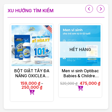
XU HƯỚNG TÌM KIẾM
HẾT HÀNG
E
BỘT GIẶT TẨY ĐA
Men vi sinh Optibac
X
c
NĂNG OXICLEAN
Babies & Children
M
o
MULTI – PURPOSE
hộp 30 gói
159,000
₫
475,000
₫
520,000
₫
2
–
2
STAIN REMOVER
250,000
₫