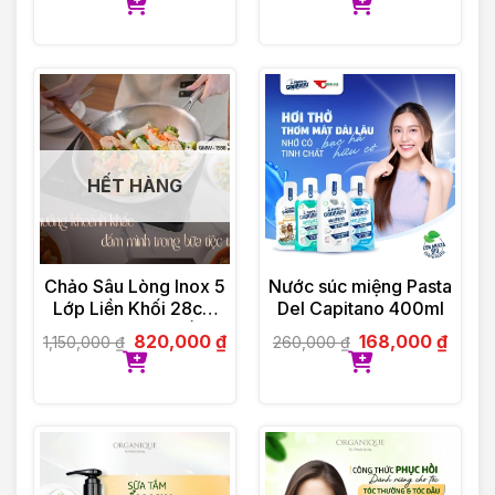
HẾT HÀNG
Chảo Sâu Lòng Inox 5
Nước súc miệng Pasta
Lớp Liền Khối 28cm
Del Capitano 400ml
GUME Hàn Quốc
820,000
₫
168,000
₫
1,150,000
₫
260,000
₫