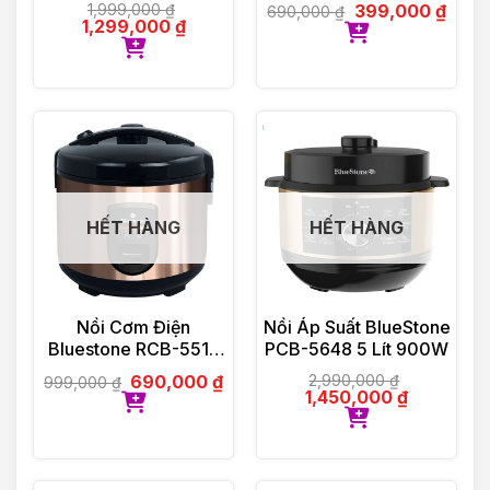
1.5 Lít 800W
1,999,000
₫
399,000
₫
690,000
₫
1,299,000
₫
HẾT HÀNG
HẾT HÀNG
Nồi Cơm Điện
Nồi Áp Suất BlueStone
Bluestone RCB-5519
PCB-5648 5 Lít 900W
700W 1.8 Lít
690,000
₫
2,990,000
₫
999,000
₫
1,450,000
₫