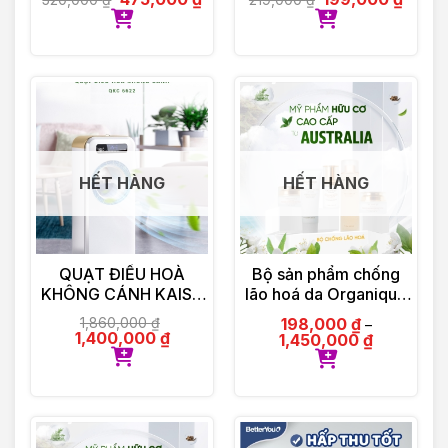
HẾT HÀNG
HẾT HÀNG
QUẠT ĐIỀU HOÀ
Bộ sản phẩm chống
KHÔNG CÁNH KAISA
lão hoá da Organique
VILLA KV-QKC6622
by Olinda Spring hữu
1,860,000
₫
198,000
₫
–
cơ cao cấp Úc
1,400,000
₫
1,450,000
₫