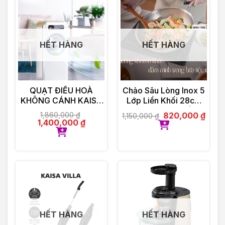
HẾT HÀNG
HẾT HÀNG
QUẠT ĐIỀU HOÀ
Chảo Sâu Lòng Inox 5
KHÔNG CÁNH KAISA
Lớp Liền Khối 28cm
VILLA KV-QKC6622
GUME Hàn Quốc
1,860,000
₫
820,000
₫
1,150,000
₫
1,400,000
₫
HẾT HÀNG
HẾT HÀNG