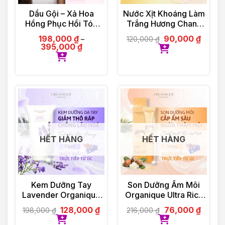
Dầu Gội – Xả Hoa
Nước Xịt Khoáng Làm
Hồng Phục Hồi Tóc
Trắng Hương Chanh
Organique Rose
Organique Lemon
198,000
₫
90,000
₫
120,000
₫
–
Repairing Shampoo
Whitening Mist 30ml
395,000
₫
Ladies 500ml
HẾT HÀNG
HẾT HÀNG
Kem Dưỡng Tay
Son Dưỡng Ẩm Môi
Lavender Organique
Organique Ultra Rich
Hand Cream 75ml
Lip Balm 10ml
128,000
₫
76,000
₫
198,000
₫
216,000
₫