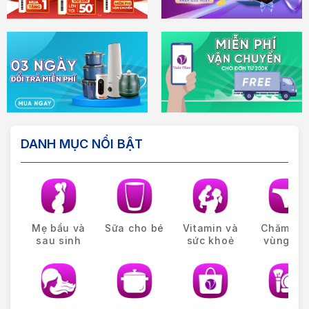
DANH MỤC NỔI BẬT
Mẹ bầu và
Sữa cho bé
Vitamin và
Chăm só
sau sinh
sức khoẻ
vùng kín