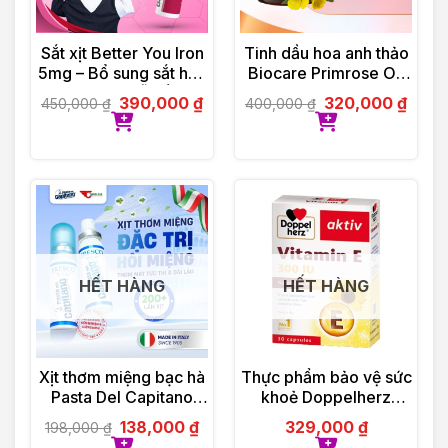
Sắt xịt Better You Iron
Tinh dầu hoa anh thảo
5mg – Bổ sung sắt hữu
Biocare Primrose Oil
cơ dạng xịt, dễ hấp thu
(30 viên)
390,000
₫
320,000
₫
450,000
₫
400,000
₫
HẾT HÀNG
HẾT HÀNG
Xịt thơm miệng bạc hà
Thực phẩm bảo vệ sức
Pasta Del Capitano
khoẻ Doppelherz
(15ml)
Aktiv Vitamin E
138,000
₫
329,000
₫
198,000
₫