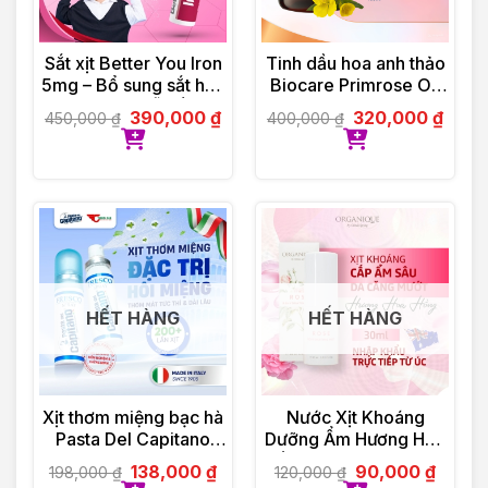
Sắt xịt Better You Iron
Tinh dầu hoa anh thảo
5mg – Bổ sung sắt hữu
Biocare Primrose Oil
cơ dạng xịt, dễ hấp thu
(30 viên)
390,000
₫
320,000
₫
450,000
₫
400,000
₫
HẾT HÀNG
HẾT HÀNG
Xịt thơm miệng bạc hà
Nước Xịt Khoáng
Pasta Del Capitano
Dưỡng Ẩm Hương Hoa
(15ml)
Hồng Organique Rose
138,000
₫
90,000
₫
198,000
₫
120,000
₫
Rehydrating Mist 30ml