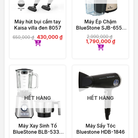
Máy hút bụi cầm tay
Máy Ép Chậm
Kaisa villa đen 8057
BlueStone SJB-6556
150W
430,000
₫
2,990,000
₫
650,000
₫
1,790,000
₫
HẾT HÀNG
HẾT HÀNG
Máy Xay Sinh Tố
Máy Sấy Tóc
BlueStone BLB-5339
Bluestone HDB-1846