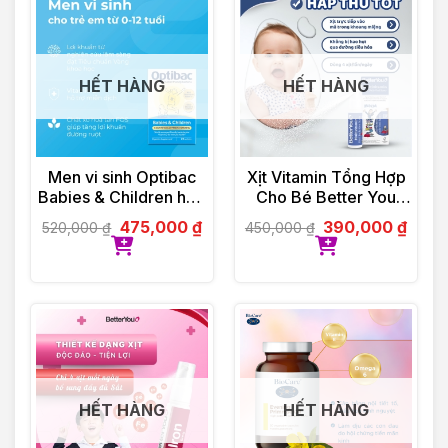
HẾT HÀNG
HẾT HÀNG
Men vi sinh Optibac
Xịt Vitamin Tổng Hợp
Babies & Children hộp
Cho Bé Better You
30 gói
Multivitamin 25ml
475,000
₫
390,000
₫
520,000
₫
450,000
₫
HẾT HÀNG
HẾT HÀNG