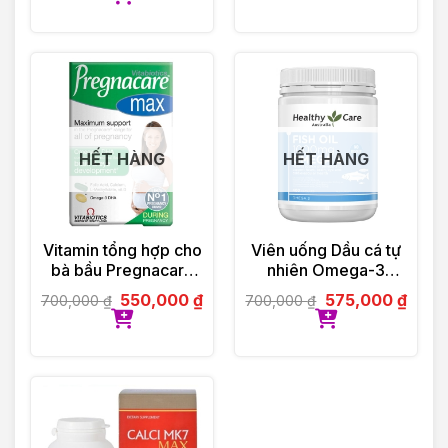
HẾT HÀNG
HẾT HÀNG
Vitamin tổng hợp cho
Viên uống Dầu cá tự
bà bầu Pregnacare
nhiên Omega-3
Max 84 viên
1000mg 400 viên
550,000
₫
575,000
₫
700,000
₫
700,000
₫
Vitabiotics UK