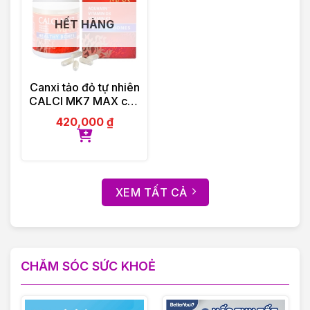
HẾT HÀNG
Canxi tảo đỏ tự nhiên
CALCI MK7 MAX của
Ba Lan 60 viên
420,000
₫
XEM TẤT CẢ
CHĂM SÓC SỨC KHOẺ