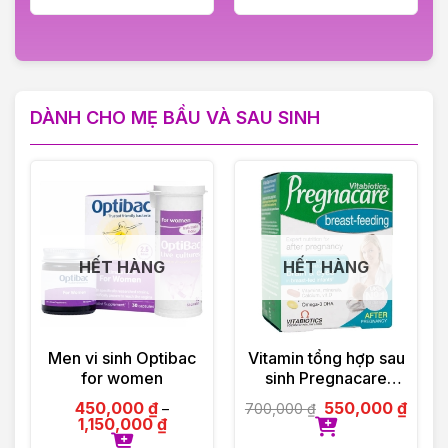
DÀNH CHO MẸ BẦU VÀ SAU SINH
HẾT HÀNG
HẾT HÀNG
Men vi sinh Optibac
Vitamin tổng hợp sau
for women
sinh Pregnacare
Breast-feeding 84
450,000
₫
550,000
₫
700,000
₫
–
viên Vitabiotics UK
1,150,000
₫