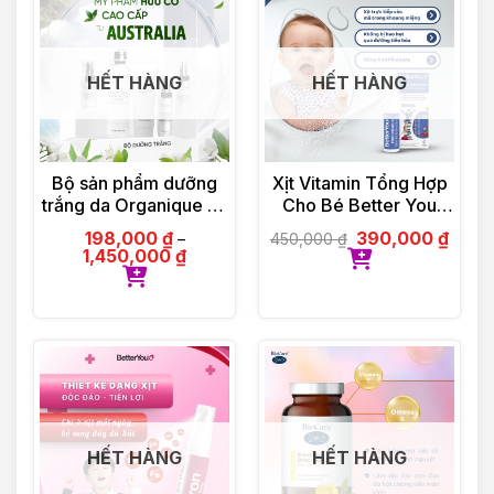
HẾT HÀNG
HẾT HÀNG
Bộ sản phẩm dưỡng
Xịt Vitamin Tổng Hợp
trắng da Organique by
Cho Bé Better You
Olinda Spring hữu cơ
Multivitamin 25ml
198,000
₫
390,000
₫
450,000
₫
–
cao cấp Úc
1,450,000
₫
HẾT HÀNG
HẾT HÀNG