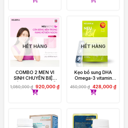
HẾT HÀNG
HẾT HÀNG
COMBO 2 MEN VI
Kẹo bổ sung DHA
SINH CHUYÊN BIỆT
Omega-3 vitamin
DÀNH CHO PHỤ NỮ
Neubria Neu Kid- Anh
920,000
₫
428,000
₫
1,080,000
₫
450,000
₫
NEUBIOTIC HER
30 viên