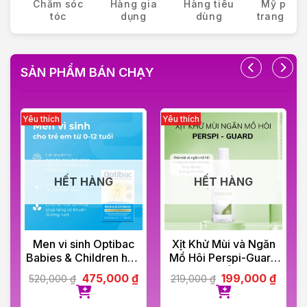
Chăm sóc
Hàng gia
Hàng tiêu
Mỹ phẩ
tóc
dụng
dùng
trang điể
SẢN PHẨM BÁN CHẠY
HẾT HÀNG
HẾT HÀNG
Men vi sinh Optibac
Xịt Khử Mùi và Ngăn
Babies & Children hộp
Mồ Hôi Perspi-Guard
30 gói
Hiệu Quả Tối Ưu 30ml
475,000
₫
199,000
₫
520,000
₫
219,000
₫