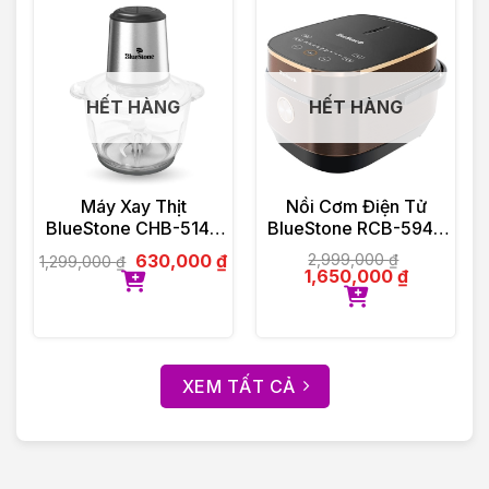
HẾT HÀNG
HẾT HÀNG
Máy Xay Thịt
Nồi Cơm Điện Tử
BlueStone CHB-5145
BlueStone RCB-5949
2 Lít 350W
1.5 Lít 860W
630,000
₫
2,999,000
₫
1,299,000
₫
1,650,000
₫
XEM TẤT CẢ