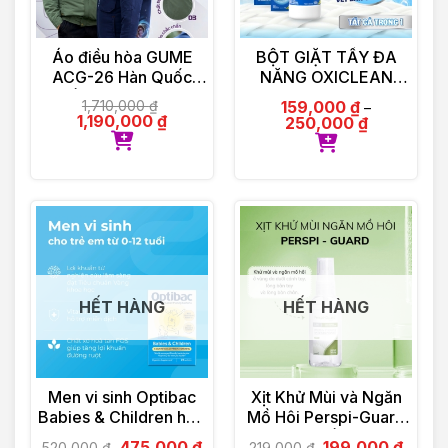
Áo điều hòa GUME
BỘT GIẶT TẨY ĐA
ACG-26 Hàn Quốc
NĂNG OXICLEAN
Chống Tia UV – Bảo
MULTI – PURPOSE
1,710,000
₫
159,000
₫
–
Hành Chính Hãng 12
STAIN REMOVER
1,190,000
₫
250,000
₫
tháng
HẾT HÀNG
HẾT HÀNG
Men vi sinh Optibac
Xịt Khử Mùi và Ngăn
Babies & Children hộp
Mồ Hôi Perspi-Guard
30 gói
Hiệu Quả Tối Ưu 30ml
475,000
₫
199,000
₫
520,000
₫
219,000
₫